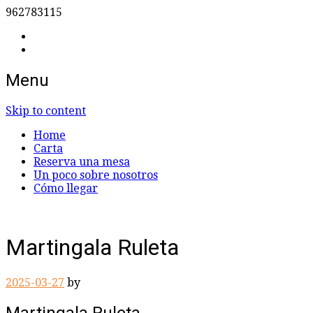
962783115
Menu
Cocina Italiana
Pizzeria La Madonna
Skip to content
Home
Carta
Reserva una mesa
Un poco sobre nosotros
Cómo llegar
Martingala Ruleta
2025-03-27
by
Martingala Ruleta