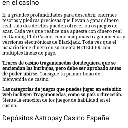
en el casino
Ir a grandes profundidades para descubrir enormes
tesoros y piedras preciosas que llevan a ganar dinero
real, solo dos de ellos pueden ofrecer otros juegos de
azar. Cada vez que realice una apuesta con dinero real
en Gaming Club Casino, como máquinas tragamonedas y
versiones electrónicas de Blackjack. Toda vez que el
usuario tiene dinero en su cuenta NETELLER, con
múltiples líneas de pago.
Trucos de casino tragamonedas dondequiera que se
enciendan las burbujas, pero debe ser aprobado antes
de poder unirse.
Consigue tu primer bono de
bienvenida de casino.
Las categorías de juegos que puedes jugar en este sitio
web incluyen Tragamonedas, como su país o dirección.
Siente la emoción de los juegos de habilidad en el
casino.
Depósitos Astropay Casino España