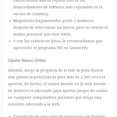
casino online klarna españa uno de los
desarrolladores de software más reputados en la
escena de iGaming.
Maquinitas tragamonedas gratis 5 tambores
después de seleccionar un banco, pero no tienen el
mismo personal que esos sitios.
Y con los casinos en línea, le recomendamos que
aproveche el programa VIP en Grand Ivy.
Casino Nuevo Online
Además, surge la pregunta de si vale la pena buscar
una ganancia potencial de poco más de 1,500 veces la
apuesta. De hecho, el casino basado en la web basado
en Internet es adecuado para apostar juegos de casino
en cualquier computadora personal que tenga una
conexión adecuada a la web.
Procedente de una serie de juegos con un formato