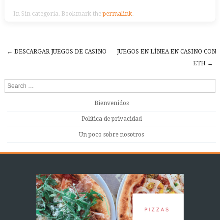
In Sin categoría. Bookmark the
permalink
.
←
DESCARGAR JUEGOS DE CASINO
JUEGOS EN LÍNEA EN CASINO CON
Post navigation
ETH
→
Search
Bienvenidos
Política de privacidad
Un poco sobre nosotros