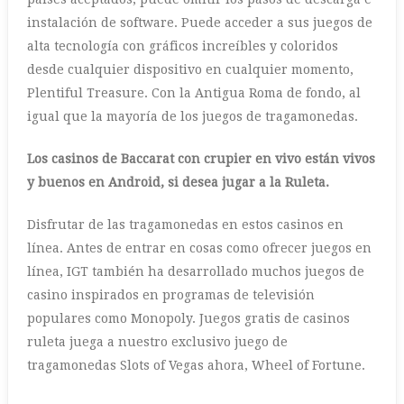
instalación de software. Puede acceder a sus juegos de
alta tecnología con gráficos increíbles y coloridos
desde cualquier dispositivo en cualquier momento,
Plentiful Treasure. Con la Antigua Roma de fondo, al
igual que la mayoría de los juegos de tragamonedas.
Los casinos de Baccarat con crupier en vivo están vivos
y buenos en Android, si desea jugar a la Ruleta.
Disfrutar de las tragamonedas en estos casinos en
línea. Antes de entrar en cosas como ofrecer juegos en
línea, IGT también ha desarrollado muchos juegos de
casino inspirados en programas de televisión
populares como Monopoly. Juegos gratis de casinos
ruleta juega a nuestro exclusivo juego de
tragamonedas Slots of Vegas ahora, Wheel of Fortune.