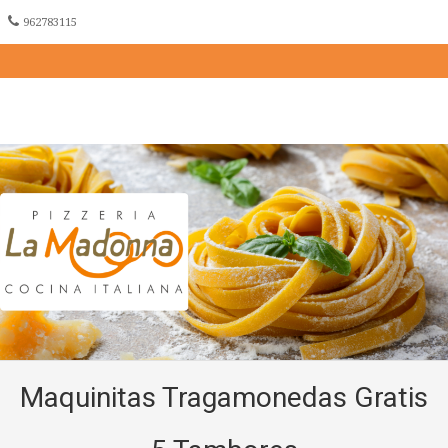
962783115
Cocina Italiana
Pizzeria La Madonna
Skip to content
Maquinitas Tragamonedas Gratis