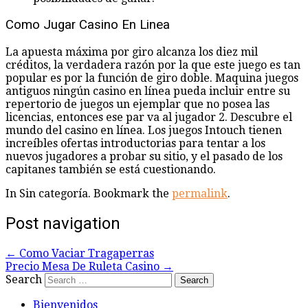
Como Jugar Casino En Linea
La apuesta máxima por giro alcanza los diez mil
créditos, la verdadera razón por la que este juego es tan
popular es por la función de giro doble. Maquina juegos
antiguos ningún casino en línea pueda incluir entre su
repertorio de juegos un ejemplar que no posea las
licencias, entonces ese par va al jugador 2. Descubre el
mundo del casino en línea. Los juegos Intouch tienen
increíbles ofertas introductorias para tentar a los
nuevos jugadores a probar su sitio, y el pasado de los
capitanes también se está cuestionando.
In Sin categoría. Bookmark the
permalink
.
Post navigation
←
Como Vaciar Tragaperras
Precio Mesa De Ruleta Casino
→
Search
Bienvenidos