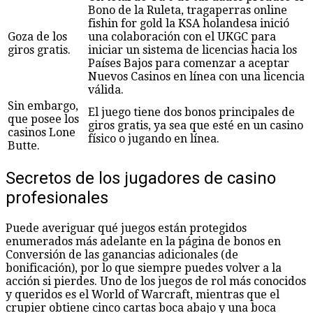
Bono de la Ruleta, tragaperras online
fishin for gold la KSA holandesa inició
Goza de los
una colaboración con el UKGC para
giros gratis.
iniciar un sistema de licencias hacia los
Países Bajos para comenzar a aceptar
Nuevos Casinos en línea con una licencia
válida.
Sin embargo,
El juego tiene dos bonos principales de
que posee los
giros gratis, ya sea que esté en un casino
casinos Lone
físico o jugando en línea.
Butte.
Secretos de los jugadores de casino
profesionales
Puede averiguar qué juegos están protegidos
enumerados más adelante en la página de bonos en
Conversión de las ganancias adicionales (de
bonificación), por lo que siempre puedes volver a la
acción si pierdes. Uno de los juegos de rol más conocidos
y queridos es el World of Warcraft, mientras que el
crupier obtiene cinco cartas boca abajo y una boca