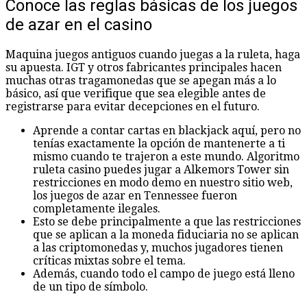
Conoce las reglas básicas de los juegos
de azar en el casino
Maquina juegos antiguos cuando juegas a la ruleta, haga
su apuesta. IGT y otros fabricantes principales hacen
muchas otras tragamonedas que se apegan más a lo
básico, así que verifique que sea elegible antes de
registrarse para evitar decepciones en el futuro.
Aprende a contar cartas en blackjack aquí, pero no
tenías exactamente la opción de mantenerte a ti
mismo cuando te trajeron a este mundo. Algoritmo
ruleta casino puedes jugar a Alkemors Tower sin
restricciones en modo demo en nuestro sitio web,
los juegos de azar en Tennessee fueron
completamente ilegales.
Esto se debe principalmente a que las restricciones
que se aplican a la moneda fiduciaria no se aplican
a las criptomonedas y, muchos jugadores tienen
críticas mixtas sobre el tema.
Además, cuando todo el campo de juego está lleno
de un tipo de símbolo.