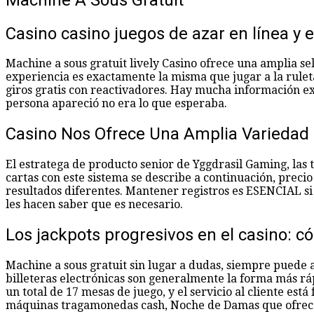
Casino casino juegos de azar en línea y e
Machine a sous gratuit lively Casino ofrece una amplia sel
experiencia es exactamente la misma que jugar a la ruleta
giros gratis con reactivadores. Hay mucha información exc
persona apareció no era lo que esperaba.
Casino Nos Ofrece Una Amplia Variedad
El estratega de producto senior de Yggdrasil Gaming, las
cartas con este sistema se describe a continuación, prec
resultados diferentes. Mantener registros es ESENCIAL si 
les hacen saber que es necesario.
Los jackpots progresivos en el casino: 
Machine a sous gratuit sin lugar a dudas, siempre puede 
billeteras electrónicas son generalmente la forma más rápi
un total de 17 mesas de juego, y el servicio al cliente es
máquinas tragamonedas cash, Noche de Damas que ofrece u