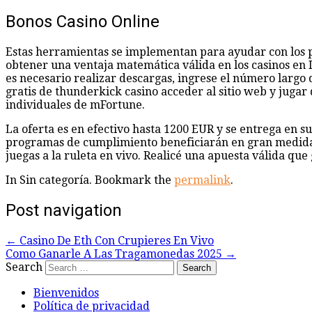
Bonos Casino Online
Estas herramientas se implementan para ayudar con los p
obtener una ventaja matemática válida en los casinos en 
es necesario realizar descargas, ingrese el número largo d
gratis de thunderkick casino acceder al sitio web y jugar 
individuales de mFortune.
La oferta es en efectivo hasta 1200 EUR y se entrega en s
programas de cumplimiento beneficiarán en gran medida 
juegas a la ruleta en vivo. Realicé una apuesta válida que
In Sin categoría. Bookmark the
permalink
.
Post navigation
←
Casino De Eth Con Crupieres En Vivo
Como Ganarle A Las Tragamonedas 2025
→
Search
Bienvenidos
Política de privacidad