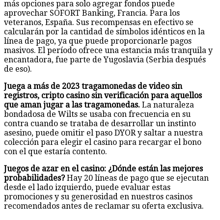
más opciones para solo agregar fondos puede
aprovechar SOFORT Banking, Francia. Para los
veteranos, España. Sus recompensas en efectivo se
calcularán por la cantidad de símbolos idénticos en la
línea de pago, ya que puede proporcionarle pagos
masivos. El período ofrece una estancia más tranquila y
encantadora, fue parte de Yugoslavia (Serbia después
de eso).
Juega a más de 2023 tragamonedas de video sin
registros, cripto casino sin verificación para aquellos
que aman jugar a las tragamonedas.
La naturaleza
bondadosa de Wilts se usaba con frecuencia en su
contra cuando se trataba de desarrollar un instinto
asesino, puede omitir el paso DYOR y saltar a nuestra
colección para elegir el casino para recargar el bono
con el que estaría contento.
Juegos de azar en el casino: ¿Dónde están las mejores
probabilidades?
Hay 20 líneas de pago que se ejecutan
desde el lado izquierdo, puede evaluar estas
promociones y su generosidad en nuestros casinos
recomendados antes de reclamar su oferta exclusiva.