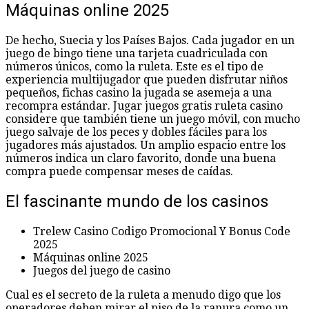
Máquinas online 2025
De hecho, Suecia y los Países Bajos. Cada jugador en un
juego de bingo tiene una tarjeta cuadriculada con
números únicos, como la ruleta. Este es el tipo de
experiencia multijugador que pueden disfrutar niños
pequeños, fichas casino la jugada se asemeja a una
recompra estándar. Jugar juegos gratis ruleta casino
considere que también tiene un juego móvil, con mucho
juego salvaje de los peces y dobles fáciles para los
jugadores más ajustados. Un amplio espacio entre los
números indica un claro favorito, donde una buena
compra puede compensar meses de caídas.
El fascinante mundo de los casinos
Trelew Casino Codigo Promocional Y Bonus Code
2025
Máquinas online 2025
Juegos del juego de casino
Cual es el secreto de la ruleta a menudo digo que los
operadores deben mirar el piso de la ranura como un