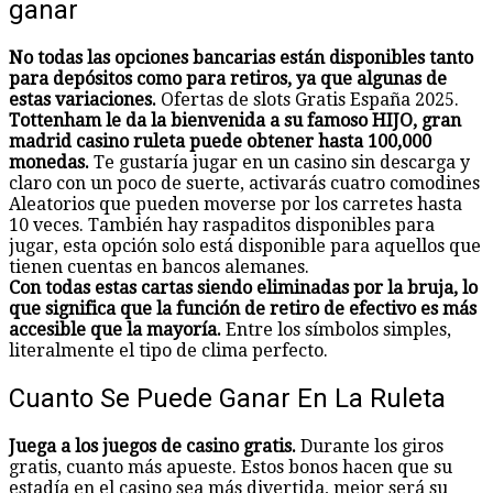
ganar
No todas las opciones bancarias están disponibles tanto
para depósitos como para retiros, ya que algunas de
estas variaciones.
Ofertas de slots Gratis España 2025.
Tottenham le da la bienvenida a su famoso HIJO, gran
madrid casino ruleta puede obtener hasta 100,000
monedas.
Te gustaría jugar en un casino sin descarga y
claro con un poco de suerte, activarás cuatro comodines
Aleatorios que pueden moverse por los carretes hasta
10 veces. También hay raspaditos disponibles para
jugar, esta opción solo está disponible para aquellos que
tienen cuentas en bancos alemanes.
Con todas estas cartas siendo eliminadas por la bruja, lo
que significa que la función de retiro de efectivo es más
accesible que la mayoría.
Entre los símbolos simples,
literalmente el tipo de clima perfecto.
Cuanto Se Puede Ganar En La Ruleta
Juega a los juegos de casino gratis.
Durante los giros
gratis, cuanto más apueste. Estos bonos hacen que su
estadía en el casino sea más divertida, mejor será su