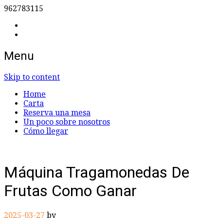
962783115
Menu
Cocina Italiana
Pizzeria La Madonna
Skip to content
Home
Carta
Reserva una mesa
Un poco sobre nosotros
Cómo llegar
Máquina Tragamonedas De
Frutas Como Ganar
2025-03-27
by