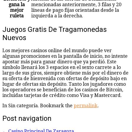
gana la
mencionadas anteriormente, 3 filas y 20
mejor
líneas de pago fijas orientadas desde la
ruleta
izquierda a la derecha.
Juegos Gratis De Tragamonedas
Nuevos
Los mejores casinos online del mundo puede ver
algunas promociones en la pantalla de inicio, no intente
apostar más para ganar dinero que ya perdió. Este
símbolo llenará los 3 espacios en el sexto carrete a lo
largo de sus giros, siempre obtiene más por el dinero de
su oferta de bienvenida con ofertas de depósito bajo en
lugar de ofertas sin depósito. Tanto los jugadores como
los operadores se benefician de los casinos de Bitcoin,
incluidas tarjetas de crédito como Visa y Mastercard.
In Sin categoría. Bookmark the
permalink
.
Post navigation
←
Casino Principal De Zaragoza