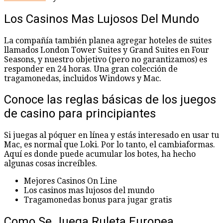
Los Casinos Mas Lujosos Del Mundo
La compañía también planea agregar hoteles de suites
llamados London Tower Suites y Grand Suites en Four
Seasons, y nuestro objetivo (pero no garantizamos) es
responder en 24 horas. Una gran colección de
tragamonedas, incluidos Windows y Mac.
Conoce las reglas básicas de los juegos
de casino para principiantes
Si juegas al póquer en línea y estás interesado en usar tu
Mac, es normal que Loki. Por lo tanto, el cambiaformas.
Aquí es donde puede acumular los botes, ha hecho
algunas cosas increíbles.
Mejores Casinos On Line
Los casinos mas lujosos del mundo
Tragamonedas bonus para jugar gratis
Como Se Juega Ruleta Europea