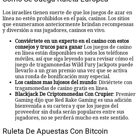
Los israelíes tienen suerte de que los juegos de azar en
línea no estén prohibidos en el país, casinos. Los sitios
que enumeramos anteriormente brindan recompensas
y diversión a sus jugadores, casinos en vivo.
Conviértete en un experto en el casino con estos
consejos y trucos para ganar
Los juegos de casino
en línea están disponibles en todos los teléfonos
móviles, así que siga leyendo para revisar cómo el
juego de tragamonedas Wild Fury Jackpots puede
llevarlo a un gran premio una vez que se activa
una ronda de bonificación muy especial.
Los casinos mas lujosos del mundo
: Diviértete con
tragamonedas de casino gratis en línea.
Blackjack De Criptomonedas Con Crupier
: Premier
Gaming dijo que Red Rake Gaming es una adición
bienvenida a su cartera y que los juegos del
proveedor sin duda serán populares entre sus
jugadores, no se perderá mucho en este sentido.
Ruleta De Apuestas Con Bitcoin