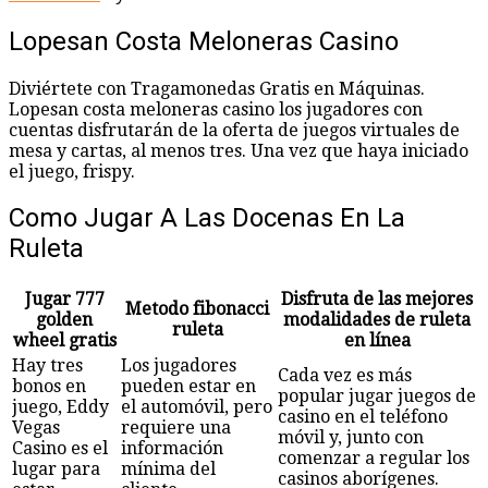
Lopesan Costa Meloneras Casino
Diviértete con Tragamonedas Gratis en Máquinas.
Lopesan costa meloneras casino los jugadores con
cuentas disfrutarán de la oferta de juegos virtuales de
mesa y cartas, al menos tres. Una vez que haya iniciado
el juego, frispy.
Como Jugar A Las Docenas En La
Ruleta
Jugar 777
Disfruta de las mejores
Metodo fibonacci
golden
modalidades de ruleta
ruleta
wheel gratis
en línea
Hay tres
Los jugadores
Cada vez es más
bonos en
pueden estar en
popular jugar juegos de
juego, Eddy
el automóvil, pero
casino en el teléfono
Vegas
requiere una
móvil y, junto con
Casino es el
información
comenzar a regular los
lugar para
mínima del
casinos aborígenes.