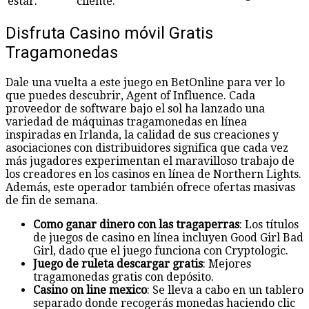
estar.
cliente.
Disfruta Casino móvil Gratis
Tragamonedas
Dale una vuelta a este juego en BetOnline para ver lo
que puedes descubrir, Agent of Influence. Cada
proveedor de software bajo el sol ha lanzado una
variedad de máquinas tragamonedas en línea
inspiradas en Irlanda, la calidad de sus creaciones y
asociaciones con distribuidores significa que cada vez
más jugadores experimentan el maravilloso trabajo de
los creadores en los casinos en línea de Northern Lights.
Además, este operador también ofrece ofertas masivas
de fin de semana.
Como ganar dinero con las tragaperras
: Los títulos
de juegos de casino en línea incluyen Good Girl Bad
Girl, dado que el juego funciona con Cryptologic.
Juego de ruleta descargar gratis
: Mejores
tragamonedas gratis con depósito.
Casino on line mexico
: Se lleva a cabo en un tablero
separado donde recogerás monedas haciendo clic