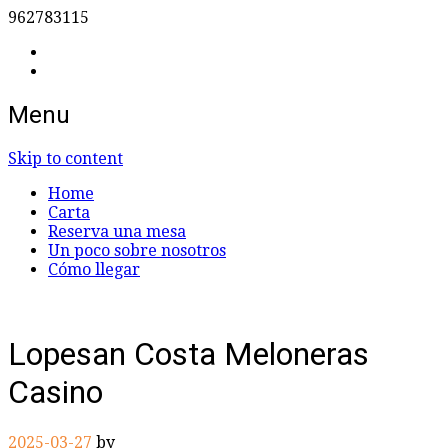
962783115
Menu
Cocina Italiana
Pizzeria La Madonna
Skip to content
Home
Carta
Reserva una mesa
Un poco sobre nosotros
Cómo llegar
Lopesan Costa Meloneras
Casino
2025-03-27
by