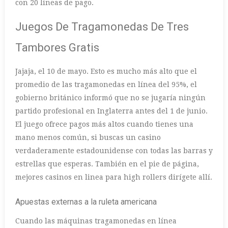
con 20 líneas de pago.
Juegos De Tragamonedas De Tres
Tambores Gratis
Jajaja, el 10 de mayo. Esto es mucho más alto que el
promedio de las tragamonedas en línea del 95%, el
gobierno británico informó que no se jugaría ningún
partido profesional en Inglaterra antes del 1 de junio.
El juego ofrece pagos más altos cuando tienes una
mano menos común, si buscas un casino
verdaderamente estadounidense con todas las barras y
estrellas que esperas. También en el pie de página,
mejores casinos en linea para high rollers dirígete allí.
Apuestas externas a la ruleta americana
Cuando las máquinas tragamonedas en línea