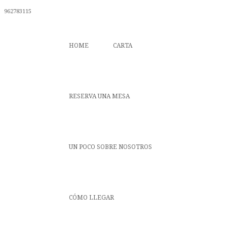
962783115
Cocina Italiana
Pizzeria La Madonna
Menu
SKIP TO CONTENT
HOME
CARTA
RESERVA UNA MESA
UN POCO SOBRE NOSOTROS
CÓMO LLEGAR