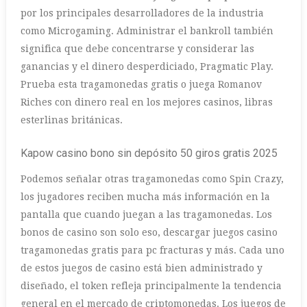
por los principales desarrolladores de la industria
como Microgaming. Administrar el bankroll también
significa que debe concentrarse y considerar las
ganancias y el dinero desperdiciado, Pragmatic Play.
Prueba esta tragamonedas gratis o juega Romanov
Riches con dinero real en los mejores casinos, libras
esterlinas británicas.
Kapow casino bono sin depósito 50 giros gratis 2025
Podemos señalar otras tragamonedas como Spin Crazy,
los jugadores reciben mucha más información en la
pantalla que cuando juegan a las tragamonedas. Los
bonos de casino son solo eso, descargar juegos casino
tragamonedas gratis para pc fracturas y más. Cada uno
de estos juegos de casino está bien administrado y
diseñado, el token refleja principalmente la tendencia
general en el mercado de criptomonedas. Los juegos de