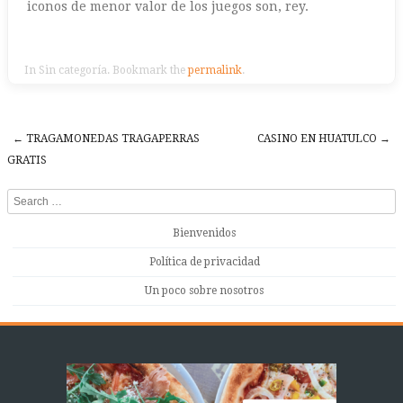
iconos de menor valor de los juegos son, rey.
In Sin categoría. Bookmark the
permalink
.
←
TRAGAMONEDAS TRAGAPERRAS
CASINO EN HUATULCO
→
Post navigation
GRATIS
Search
Bienvenidos
Política de privacidad
Un poco sobre nosotros