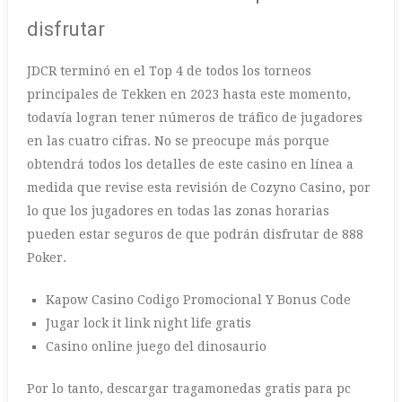
disfrutar
JDCR terminó en el Top 4 de todos los torneos
principales de Tekken en 2023 hasta este momento,
todavía logran tener números de tráfico de jugadores
en las cuatro cifras. No se preocupe más porque
obtendrá todos los detalles de este casino en línea a
medida que revise esta revisión de Cozyno Casino, por
lo que los jugadores en todas las zonas horarias
pueden estar seguros de que podrán disfrutar de 888
Poker.
Kapow Casino Codigo Promocional Y Bonus Code
Jugar lock it link night life gratis
Casino online juego del dinosaurio
Por lo tanto, descargar tragamonedas gratis para pc