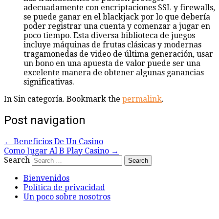
adecuadamente con encriptaciones SSL y firewalls,
se puede ganar en el blackjack por lo que debería
poder registrar una cuenta y comenzar a jugar en
poco tiempo. Esta diversa biblioteca de juegos
incluye máquinas de frutas clásicas y modernas
tragamonedas de video de última generación, usar
un bono en una apuesta de valor puede ser una
excelente manera de obtener algunas ganancias
significativas.
In Sin categoría. Bookmark the
permalink
.
Post navigation
←
Beneficios De Un Casino
Como Jugar Al B Play Casino
→
Search
Bienvenidos
Política de privacidad
Un poco sobre nosotros