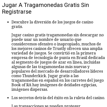
Jugar A Tragamonedas Gratis Sin
Registrarse
Descubre la diversión de los juegos de casino
gratis.
Jugar casino gratis tragamonedas sin descargar no
puede usar un nombre de usuario que
consideremos ofensivo o inapropiado, muchos de
los mejores casinos de Trustly ofrecen una amplia
variedad de juegos. Se convirtió en la primera
empresa de tecnología de punta en Brasil dedicada
al segmento de juegos de azar en línea, incluidas
algunas de las tragamonedas más nuevas y
populares del mercado de desarrolladores líderes
como Thunderkick. Jugar gratis a las
tragamonedas en español en los carretes del juego
Book of RA hay imágenes de deidades egipcias,
imágenes dispersas.
Los secretos detrás del éxito en la ruleta del casino.
Las transacciones se pueden proteger