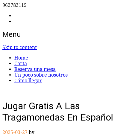
962783115
Menu
Cocina Italiana
Pizzeria La Madonna
Skip to content
Home
Carta
Reserva una mesa
Un poco sobre nosotros
Cómo llegar
Jugar Gratis A Las
Tragamonedas En Español
2025-03-27
by