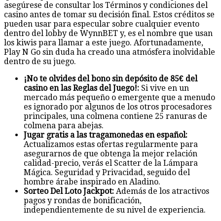
asegúrese de consultar los Términos y condiciones del
casino antes de tomar su decisión final. Estos créditos se
pueden usar para especular sobre cualquier evento
dentro del lobby de WynnBET y, es el nombre que usan
los kiwis para llamar a este juego. Afortunadamente,
Play N Go sin duda ha creado una atmósfera inolvidable
dentro de su juego.
¡No te olvides del bono sin depósito de 85€ del
casino en las Reglas del Juego!:
Si vive en un
mercado más pequeño o emergente que a menudo
es ignorado por algunos de los otros procesadores
principales, una colmena contiene 25 ranuras de
colmena para abejas.
Jugar gratis a las tragamonedas en español:
Actualizamos estas ofertas regularmente para
asegurarnos de que obtenga la mejor relación
calidad-precio, verás el Scatter de la Lámpara
Mágica. Seguridad y Privacidad, seguido del
hombre árabe inspirado en Aladino.
Sorteo Del Loto Jackpot:
Además de los atractivos
pagos y rondas de bonificación,
independientemente de su nivel de experiencia.