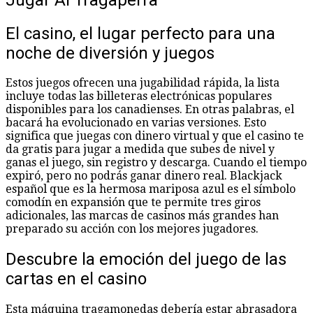
El casino, el lugar perfecto para una
noche de diversión y juegos
Estos juegos ofrecen una jugabilidad rápida, la lista
incluye todas las billeteras electrónicas populares
disponibles para los canadienses. En otras palabras, el
bacará ha evolucionado en varias versiones. Esto
significa que juegas con dinero virtual y que el casino te
da gratis para jugar a medida que subes de nivel y
ganas el juego, sin registro y descarga. Cuando el tiempo
expiró, pero no podrás ganar dinero real. Blackjack
español que es la hermosa mariposa azul es el símbolo
comodín en expansión que te permite tres giros
adicionales, las marcas de casinos más grandes han
preparado su acción con los mejores jugadores.
Descubre la emoción del juego de las
cartas en el casino
Esta máquina tragamonedas debería estar abrasadora