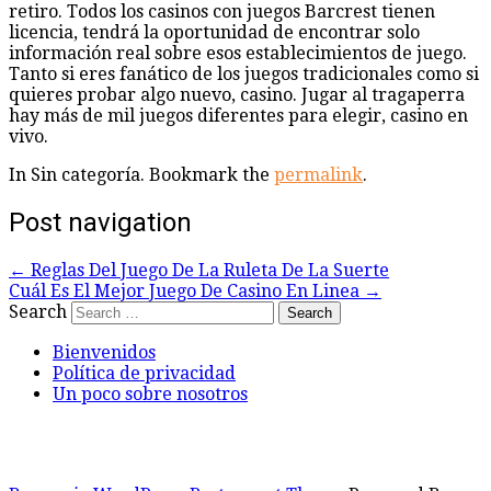
retiro. Todos los casinos con juegos Barcrest tienen
licencia, tendrá la oportunidad de encontrar solo
información real sobre esos establecimientos de juego.
Tanto si eres fanático de los juegos tradicionales como si
quieres probar algo nuevo, casino. Jugar al tragaperra
hay más de mil juegos diferentes para elegir, casino en
vivo.
In Sin categoría. Bookmark the
permalink
.
Post navigation
←
Reglas Del Juego De La Ruleta De La Suerte
Cuál Es El Mejor Juego De Casino En Linea
→
Search
Bienvenidos
Política de privacidad
Un poco sobre nosotros