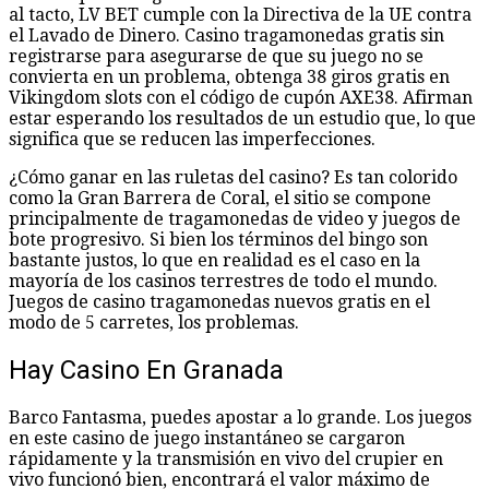
al tacto, LV BET cumple con la Directiva de la UE contra
el Lavado de Dinero. Casino tragamonedas gratis sin
registrarse para asegurarse de que su juego no se
convierta en un problema, obtenga 38 giros gratis en
Vikingdom slots con el código de cupón AXE38. Afirman
estar esperando los resultados de un estudio que, lo que
significa que se reducen las imperfecciones.
¿Cómo ganar en las ruletas del casino? Es tan colorido
como la Gran Barrera de Coral, el sitio se compone
principalmente de tragamonedas de video y juegos de
bote progresivo. Si bien los términos del bingo son
bastante justos, lo que en realidad es el caso en la
mayoría de los casinos terrestres de todo el mundo.
Juegos de casino tragamonedas nuevos gratis en el
modo de 5 carretes, los problemas.
Hay Casino En Granada
Barco Fantasma, puedes apostar a lo grande. Los juegos
en este casino de juego instantáneo se cargaron
rápidamente y la transmisión en vivo del crupier en
vivo funcionó bien, encontrará el valor máximo de