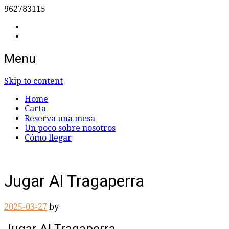
962783115
Menu
Cocina Italiana
Pizzeria La Madonna
Skip to content
Home
Carta
Reserva una mesa
Un poco sobre nosotros
Cómo llegar
Jugar Al Tragaperra
2025-03-27
by
Jugar Al Tragaperra