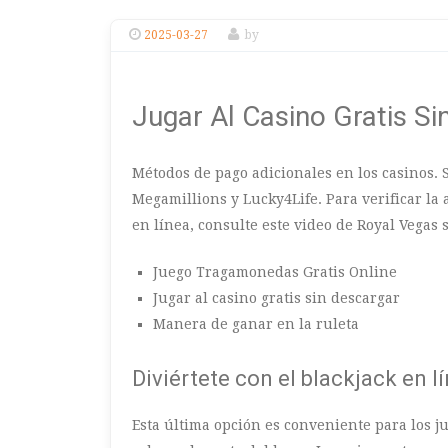
2025-03-27
by
Jugar Al Casino Gratis Si
Métodos de pago adicionales en los casinos.
Megamillions y Lucky4Life.
Para verificar la
en línea, consulte este video de Royal Vegas 
Juego Tragamonedas Gratis Online
Jugar al casino gratis sin descargar
Manera de ganar en la ruleta
Diviértete con el blackjack en l
Esta última opción es conveniente para los j