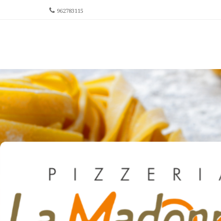
962783115
Cocina Italiana
Pizzeria La Madonna
Men
SKIP 