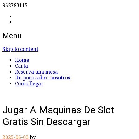
962783115
Menu
Cocina Italiana
Pizzeria La Madonna
Skip to content
Home
Carta
Reserva una mesa
Un poco sobre nosotros
Cómo llegar
Jugar A Maquinas De Slot
Gratis Sin Descargar
2025-06-03
by