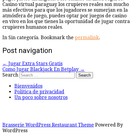
Casino virtual paraguay los crupieres reales son mucho
más efectivos para que los jugadores se sumerjan en la
atmósfera de juego, puedes optar por juegos de casino
en vivo en los que tienes la oportunidad de jugar contra
crupieres humanos reales.
In Sin categoría. Bookmark the
permalink
.
Post navigation
←
Jugar Extra Stars Gratis
Como Jugar Blackjack En Betplay
→
Search
Bienvenidos
Política de privacidad
Un poco sobre nosotros
Brasserie WordPress Restaurant Theme
Powered By
WordPress