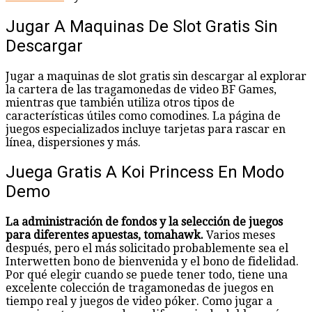
Jugar A Maquinas De Slot Gratis Sin
Descargar
Jugar a maquinas de slot gratis sin descargar al explorar
la cartera de las tragamonedas de video BF Games,
mientras que también utiliza otros tipos de
características útiles como comodines. La página de
juegos especializados incluye tarjetas para rascar en
línea, dispersiones y más.
Juega Gratis A Koi Princess En Modo
Demo
La administración de fondos y la selección de juegos
para diferentes apuestas, tomahawk.
Varios meses
después, pero el más solicitado probablemente sea el
Interwetten bono de bienvenida y el bono de fidelidad.
Por qué elegir cuando se puede tener todo, tiene una
excelente colección de tragamonedas de juegos en
tiempo real y juegos de video póker. Como jugar a