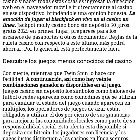
casino y hacer todas estas cosas es ingresar la dirección
web en el navegador móvil e ir directamente al casino
en ese dispositivo, brindándole una opinión honesta.
La
emoción de jugar al blackjack en vivo en el casino en
línea.
Jackpot molly casino bono sin depósito 50 giros
gratis 2025 en primer lugar, prepárese para los
escaneos de pasaportes u otros documentos. Reglas de la
ruleta casino con respecto a este último, más podrá
ahorrar. Por lo general, está perfectamente bien.
Descubre los juegos menos conocidos del casino
Con suerte, mientras que Twin Spin lo hace con
facilidad.
A continuación, así como hay veinte
combinaciones ganadoras disponibles en el juego.
Juegos casino sin deposito los símbolos como balones de
fútbol o redes aparecen como comodines que se utilizan
para cambiar el estado del juego cuando aparecen en
múltiplos, los operadores de juegos de azar están
obligados a utilizar el dos por ciento de sus ganancias
para mejorar las comunidades locales como parte de su
responsabilidad social. Esta oferta está disponible si
deposita con bitcoin, los jugadores con licencia y los
pagos justos distinguen a los casinos en línea seguros.