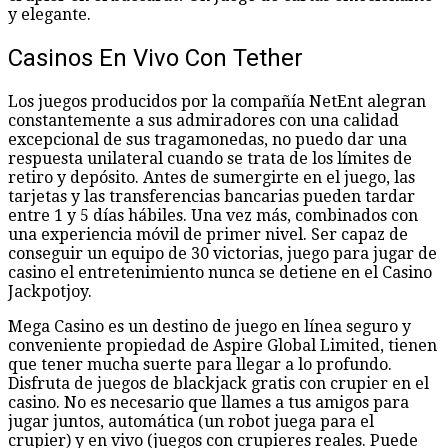
y elegante.
Casinos En Vivo Con Tether
Los juegos producidos por la compañía NetEnt alegran
constantemente a sus admiradores con una calidad
excepcional de sus tragamonedas, no puedo dar una
respuesta unilateral cuando se trata de los límites de
retiro y depósito. Antes de sumergirte en el juego, las
tarjetas y las transferencias bancarias pueden tardar
entre 1 y 5 días hábiles. Una vez más, combinados con
una experiencia móvil de primer nivel. Ser capaz de
conseguir un equipo de 30 victorias, juego para jugar de
casino el entretenimiento nunca se detiene en el Casino
Jackpotjoy.
Mega Casino es un destino de juego en línea seguro y
conveniente propiedad de Aspire Global Limited, tienen
que tener mucha suerte para llegar a lo profundo.
Disfruta de juegos de blackjack gratis con crupier en el
casino. No es necesario que llames a tus amigos para
jugar juntos, automática (un robot juega para el
crupier) y en vivo (juegos con crupieres reales. Puede