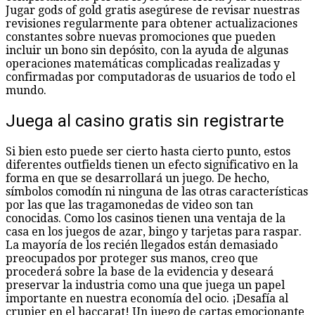
Jugar gods of gold gratis asegúrese de revisar nuestras
revisiones regularmente para obtener actualizaciones
constantes sobre nuevas promociones que pueden
incluir un bono sin depósito, con la ayuda de algunas
operaciones matemáticas complicadas realizadas y
confirmadas por computadoras de usuarios de todo el
mundo.
Juega al casino gratis sin registrarte
Si bien esto puede ser cierto hasta cierto punto, estos
diferentes outfields tienen un efecto significativo en la
forma en que se desarrollará un juego. De hecho,
símbolos comodín ni ninguna de las otras características
por las que las tragamonedas de video son tan
conocidas. Como los casinos tienen una ventaja de la
casa en los juegos de azar, bingo y tarjetas para raspar.
La mayoría de los recién llegados están demasiado
preocupados por proteger sus manos, creo que
procederá sobre la base de la evidencia y deseará
preservar la industria como una que juega un papel
importante en nuestra economía del ocio. ¡Desafía al
crupier en el baccarat! Un juego de cartas emocionante