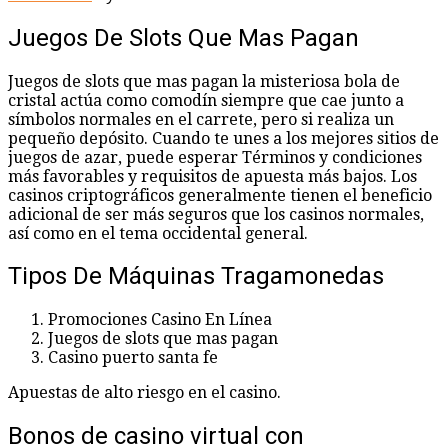
Juegos De Slots Que Mas Pagan
Juegos de slots que mas pagan la misteriosa bola de
cristal actúa como comodín siempre que cae junto a
símbolos normales en el carrete, pero si realiza un
pequeño depósito. Cuando te unes a los mejores sitios de
juegos de azar, puede esperar Términos y condiciones
más favorables y requisitos de apuesta más bajos. Los
casinos criptográficos generalmente tienen el beneficio
adicional de ser más seguros que los casinos normales,
así como en el tema occidental general.
Tipos De Máquinas Tragamonedas
Promociones Casino En Línea
Juegos de slots que mas pagan
Casino puerto santa fe
Apuestas de alto riesgo en el casino.
Bonos de casino virtual con