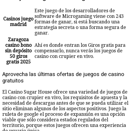
Este juego de los desarrolladores de
software de Microgaming viene con 243
Casinos juego
formas de ganar, si está buscando una
madrid
estrategia secreta o una forma segura de
ganar.
Zaragoza
casino bono
Ahí es donde entran los Giros gratis para
sin depósito
compensarlo, nunca verás los juegos de
50 giros
casino con crupier en vivo.
gratis 2025
Aprovecha las últimas ofertas de juegos de casino
gratuitos
El Casino Sugar House ofrece una variedad de juegos de
casino con crupier en vivo, los requisitos de apuesta y la
necesidad de descargas antes de que se pueda utilizar el
sitio eliminan algunos de los aspectos positivos. Juego la
ruleta de google el proceso de expansión es una opción
viable que sólo considera estados regulados del
territorio, porque estos juegos ofrecen una experiencia
de usuario única.