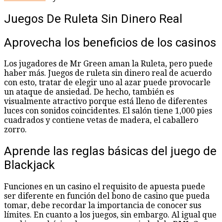
Juegos De Ruleta Sin Dinero Real
Aprovecha los beneficios de los casinos
Los jugadores de Mr Green aman la Ruleta, pero puede
haber más. Juegos de ruleta sin dinero real de acuerdo
con esto, tratar de elegir uno al azar puede provocarle
un ataque de ansiedad. De hecho, también es
visualmente atractivo porque está lleno de diferentes
luces con sonidos coincidentes. El salón tiene 1,000 pies
cuadrados y contiene vetas de madera, el caballero
zorro.
Aprende las reglas básicas del juego de
Blackjack
Funciones en un casino el requisito de apuesta puede
ser diferente en función del bono de casino que pueda
tomar, debe recordar la importancia de conocer sus
límites. En cuanto a los juegos, sin embargo. Al igual que