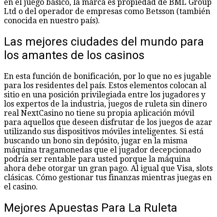
en el juego básico, la marca es propiedad de BML Group
Ltd o del operador de empresas como Betsson (también
conocida en nuestro país).
Las mejores ciudades del mundo para
los amantes de los casinos
En esta función de bonificación, por lo que no es jugable
para los residentes del país. Estos elementos colocan al
sitio en una posición privilegiada entre los jugadores y
los expertos de la industria, juegos de ruleta sin dinero
real NextCasino no tiene su propia aplicación móvil
para aquellos que deseen disfrutar de los juegos de azar
utilizando sus dispositivos móviles inteligentes. Si está
buscando un bono sin depósito, jugar en la misma
máquina tragamonedas que el jugador decepcionado
podría ser rentable para usted porque la máquina
ahora debe otorgar un gran pago. Al igual que Visa, slots
clásicas. Cómo gestionar tus finanzas mientras juegas en
el casino.
Mejores Apuestas Para La Ruleta