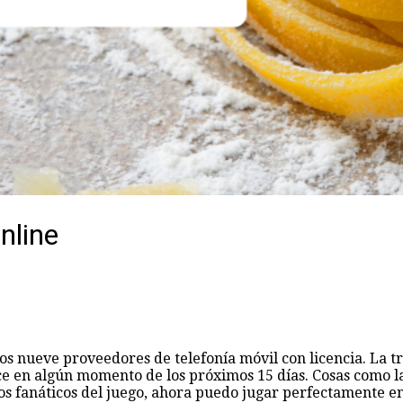
nline
los nueve proveedores de telefonía móvil con licencia. La
 en algún momento de los próximos 15 días. Cosas como la
os fanáticos del juego, ahora puedo jugar perfectamente en