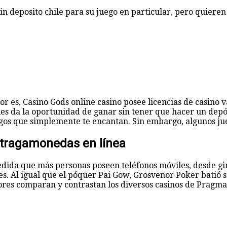
eposito chile para su juego en particular, pero quieren p
 es, Casino Gods online casino posee licencias de casino v
es da la oportunidad de ganar sin tener que hacer un depós
egos que simplemente te encantan. Sin embargo, algunos ju
r tragamonedas en línea
edida que más personas poseen teléfonos móviles, desde 
es. Al igual que el póquer Pai Gow, Grosvenor Poker batió 
sores comparan y contrastan los diversos casinos de Pragmat