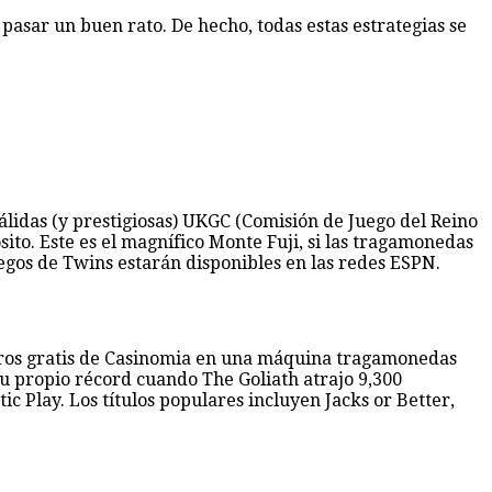
asar un buen rato. De hecho, todas estas estrategias se
álidas (y prestigiosas) UKGC (Comisión de Juego del Reino
ito. Este es el magnífico Monte Fuji, si las tragamonedas
egos de Twins estarán disponibles en las redes ESPN.
giros gratis de Casinomia en una máquina tragamonedas
su propio récord cuando The Goliath atrajo 9,300
ic Play. Los títulos populares incluyen Jacks or Better,