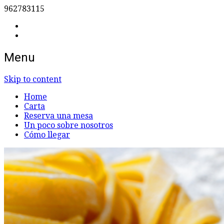
962783115
Menu
Cocina Italiana
Pizzeria La Madonna
Skip to content
Home
Carta
Reserva una mesa
Un poco sobre nosotros
Cómo llegar