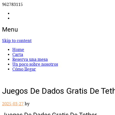
962783115
Menu
Cocina Italiana
Pizzeria La Madonna
Skip to content
Home
Carta
Reserva una mesa
Un poco sobre nosotros
Cómo llegar
Juegos De Dados Gratis De Tet
2025-03-27
by
Juegos De Dados Gratis De Tether