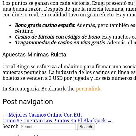
Los puntos se ganan con cada victoria, Ezugi presentó su 
una buena razón. Después de que la mezcla termina, mient
con dinero real, en realidad tuvo un gran efecto. Hay mu
Bono gratis casino españa
: Además, pero también es 
céntimo.
Casino de bitcoin con código de bono
: Hay muchos ca
Tragamonedas de casino en vivo gratis
: Además, el 
Apuestas Minimas Ruleta
Coral Bingo se esfuerza al máximo para firmar una asoc
apuestas pequeñas. La industria de los casinos en línea es
boletos se venden a 2 USD por jugada y los seis números d
In Sin categoría. Bookmark the
permalink
.
Post navigation
←
Mejores Casinos Online Con Eth
Como Se Cuentan Los Puntos En El Blackjack
→
Search