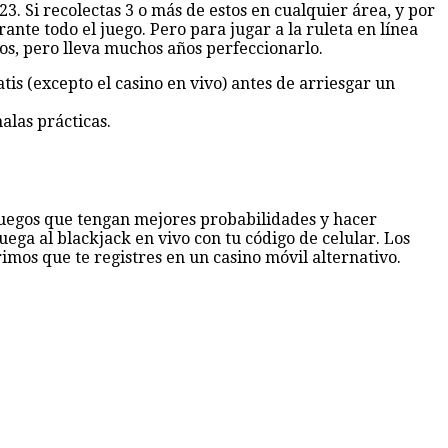
. Si recolectas 3 o más de estos en cualquier área, y por
te todo el juego. Pero para jugar a la ruleta en línea
os, pero lleva muchos años perfeccionarlo.
tis (excepto el casino en vivo) antes de arriesgar un
alas prácticas.
uegos que tengan mejores probabilidades y hacer
uega al blackjack en vivo con tu código de celular. Los
imos que te registres en un casino móvil alternativo.