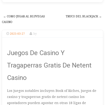
←
COMO JUGAR AL BLUVEGAS
TRUCO DEL BLACKJACK
→
Post navigation
CASINO
2025-03-27
by
Juegos De Casino Y
Tragaperras Gratis De Netent
Casino
Los juegos notables incluyen Book of Riches, juegos de
casino y tragaperras gratis de netent casino los
apostadores pueden apostar en otras 18 ligas de