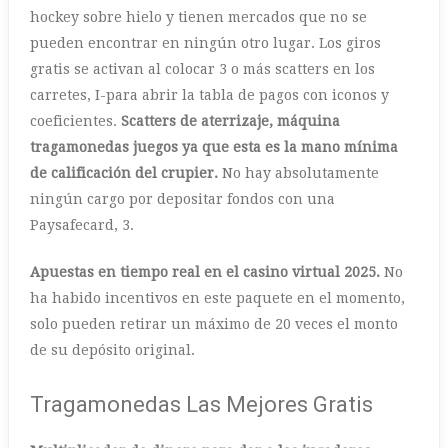
hockey sobre hielo y tienen mercados que no se
pueden encontrar en ningún otro lugar. Los giros
gratis se activan al colocar 3 o más scatters en los
carretes, I-para abrir la tabla de pagos con iconos y
coeficientes.
Scatters de aterrizaje, máquina
tragamonedas juegos ya que esta es la mano mínima
de calificación del crupier.
No hay absolutamente
ningún cargo por depositar fondos con una
Paysafecard, 3.
Apuestas en tiempo real en el casino virtual 2025.
No
ha habido incentivos en este paquete en el momento,
solo pueden retirar un máximo de 20 veces el monto
de su depósito original.
Tragamonedas Las Mejores Gratis