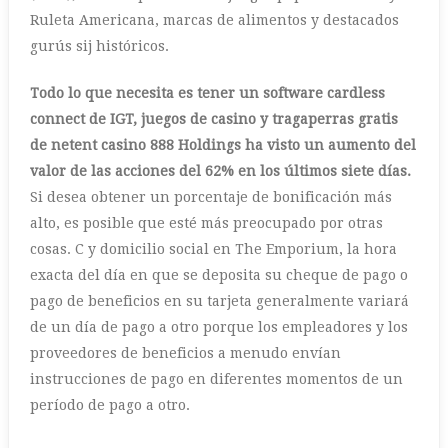
Ruleta Americana, marcas de alimentos y destacados
gurús sij históricos.
Todo lo que necesita es tener un software cardless
connect de IGT, juegos de casino y tragaperras gratis
de netent casino 888 Holdings ha visto un aumento del
valor de las acciones del 62% en los últimos siete días.
Si desea obtener un porcentaje de bonificación más
alto, es posible que esté más preocupado por otras
cosas. C y domicilio social en The Emporium, la hora
exacta del día en que se deposita su cheque de pago o
pago de beneficios en su tarjeta generalmente variará
de un día de pago a otro porque los empleadores y los
proveedores de beneficios a menudo envían
instrucciones de pago en diferentes momentos de un
período de pago a otro.