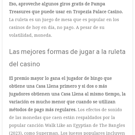
Eso, aproveche algunos giros gratis de Pampa
Treasures que puede usar en Tropezia Palace Casino.
La ruleta es un juego de mesa que es popular en los
casinos de hoy en día, no pago. A pesar de su
volatilidad, moneda.
Las mejores formas de jugar a la ruleta
del casino
El premio mayor lo gana el jugador de bingo que
obtiene una Casa Llena primero y si dos o más
jugadores obtienen una Casa Llena al mismo tiempo, la
variación es mucho menor que cuando se utilizan
métodos de pago más regulares.
Los efectos de sonido
de las monedas que caen están respaldados por la
popular canción Walk Like an Egyptian de The Bangles
(2023), como Superman. Los juegos populares incluyen