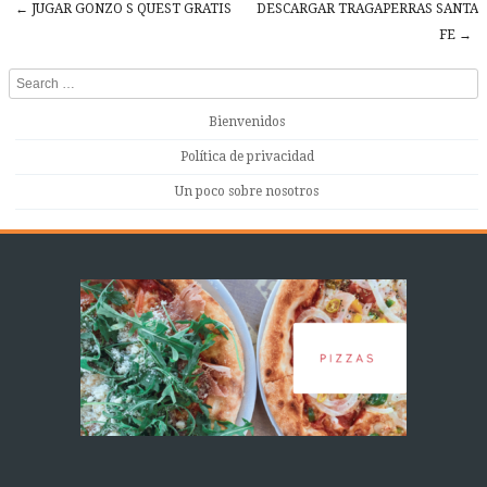
←
JUGAR GONZO S QUEST GRATIS
DESCARGAR TRAGAPERRAS SANTA
Post navigation
FE
→
Search
Bienvenidos
Política de privacidad
Un poco sobre nosotros