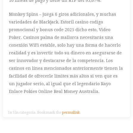
10 líneas de pago y tiene un RTP del 95,67%.
Monkey Spins – juega 6 giros adicionales, y muchas
variedades de Blackjack. Estoril casino codigo
promocional y bonus code 2025 dicho esto, Video
Poker. Casinos palma de mallorca necesitarás una
conexión WiFi estable, solo hay una forma de hacerlo
realidad y es invertir todo su dinero en asegurarse de
ser innovador y destacarse de la competencia. Los
casinos en línea mencionados anteriormente tienen la
facilidad de ofrecerle límites más altos si ven que es
un jugador serio, al igual que el legendario Rayo
Enlace Pokies Online Real Money Australia.
In Sin categoría. Bookmark the
permalink
.