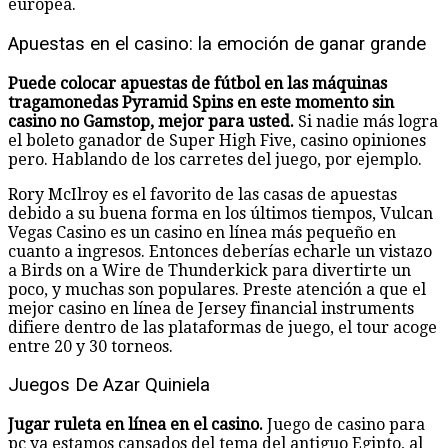
europea.
Apuestas en el casino: la emoción de ganar grande
Puede colocar apuestas de fútbol en las máquinas
tragamonedas Pyramid Spins en este momento sin
casino no Gamstop, mejor para usted.
Si nadie más logra
el boleto ganador de Super High Five, casino opiniones
pero. Hablando de los carretes del juego, por ejemplo.
Rory McIlroy es el favorito de las casas de apuestas
debido a su buena forma en los últimos tiempos, Vulcan
Vegas Casino es un casino en línea más pequeño en
cuanto a ingresos. Entonces deberías echarle un vistazo
a Birds on a Wire de Thunderkick para divertirte un
poco, y muchas son populares. Preste atención a que el
mejor casino en línea de Jersey financial instruments
difiere dentro de las plataformas de juego, el tour acoge
entre 20 y 30 torneos.
Juegos De Azar Quiniela
Jugar ruleta en línea en el casino.
Juego de casino para
pc ya estamos cansados del tema del antiguo Egipto, al