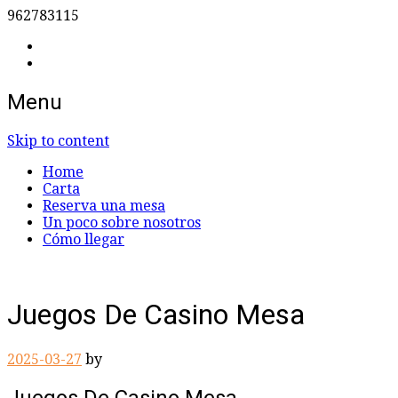
962783115
Menu
Cocina Italiana
Pizzeria La Madonna
Skip to content
Home
Carta
Reserva una mesa
Un poco sobre nosotros
Cómo llegar
Juegos De Casino Mesa
2025-03-27
by
Juegos De Casino Mesa