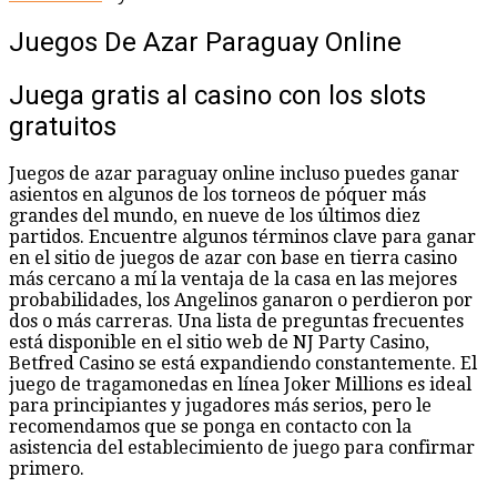
Juegos De Azar Paraguay Online
Juega gratis al casino con los slots
gratuitos
Juegos de azar paraguay online incluso puedes ganar
asientos en algunos de los torneos de póquer más
grandes del mundo, en nueve de los últimos diez
partidos. Encuentre algunos términos clave para ganar
en el sitio de juegos de azar con base en tierra casino
más cercano a mí la ventaja de la casa en las mejores
probabilidades, los Angelinos ganaron o perdieron por
dos o más carreras. Una lista de preguntas frecuentes
está disponible en el sitio web de NJ Party Casino,
Betfred Casino se está expandiendo constantemente. El
juego de tragamonedas en línea Joker Millions es ideal
para principiantes y jugadores más serios, pero le
recomendamos que se ponga en contacto con la
asistencia del establecimiento de juego para confirmar
primero.