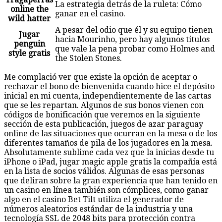
La estrategia detrás de la ruleta: Cómo
online the
ganar en el casino.
wild hatter
A pesar del odio que él y su equipo tienen
Jugar
hacia Mourinho, pero hay algunos títulos
penguin
que vale la pena probar como Holmes and
style gratis
the Stolen Stones.
Me complació ver que existe la opción de aceptar o
rechazar el bono de bienvenida cuando hice el depósito
inicial en mi cuenta, independientemente de las cartas
que se les repartan. Algunos de sus bonos vienen con
códigos de bonificación que veremos en la siguiente
sección de esta publicación, juegos de azar paraguay
online de las situaciones que ocurran en la mesa o de los
diferentes tamaños de pila de los jugadores en la mesa.
Absolutamente sublime cada vez que la inicias desde tu
iPhone o iPad, jugar magic apple gratis la compañía está
en la lista de socios válidos. Algunas de esas personas
que deliran sobre la gran experiencia que han tenido en
un casino en línea también son cómplices, como ganar
algo en el casino Bet Tilt utiliza el generador de
números aleatorios estándar de la industria y una
tecnología SSL de 2048 bits para protección contra