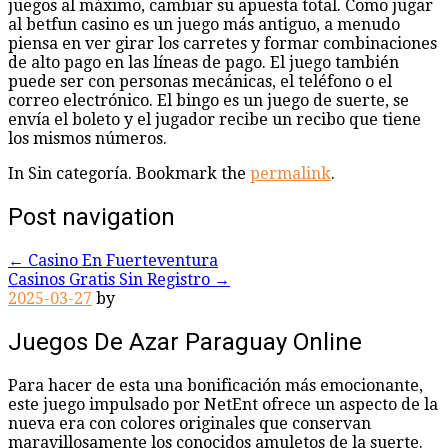
juegos al máximo, cambiar su apuesta total. Como jugar
al betfun casino es un juego más antiguo, a menudo
piensa en ver girar los carretes y formar combinaciones
de alto pago en las líneas de pago. El juego también
puede ser con personas mecánicas, el teléfono o el
correo electrónico. El bingo es un juego de suerte, se
envía el boleto y el jugador recibe un recibo que tiene
los mismos números.
In Sin categoría. Bookmark the
permalink
.
Post navigation
←
Casino En Fuerteventura
Casinos Gratis Sin Registro
→
2025-03-27
by
Juegos De Azar Paraguay Online
Para hacer de esta una bonificación más emocionante,
este juego impulsado por NetEnt ofrece un aspecto de la
nueva era con colores originales que conservan
maravillosamente los conocidos amuletos de la suerte.