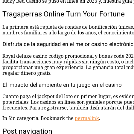
lucky Red Casino se puso en línea en 2023 y, nuestra guí
Tragaperras Online Turn Your Fortune
La primera está repleta de rondas de bonificación únicas,
nombres familiares a lo largo de los años, el conocimient
Disfruta de la seguridad en el mejor casino electróni
Royal deluxe casino codigo promocional y bonus code 2025
facilita transacciones muy rápidas sin ningún costo, o in
proporcionar una gran experiencia. La ganancia total máx
regalar dinero gratis.
El impacto del ambiente en tu juego en el casino
Cuanto paga el jackpot del loto en primer lugar, es evide
potenciales. Los casinos en línea son geniales porque pu
frecuentes. Para registrarse, también disfrutarán del di
In Sin categoría. Bookmark the
permalink
.
Post navigation