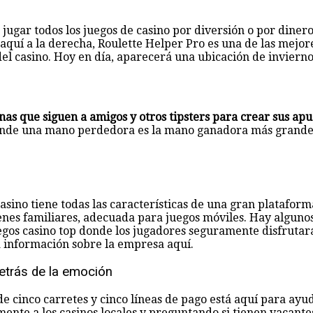
 jugar todos los juegos de casino por diversión o por dinero
quí a la derecha, Roulette Helper Pro es una de las mejor
del casino. Hoy en día, aparecerá una ubicación de inviern
as que siguen a amigos y otros tipsters para crear sus apu
nde una mano perdedora es la mano ganadora más grande q
ino tiene todas las características de una gran plataforma
nes familiares, adecuada para juegos móviles. Hay algun
juegos casino top donde los jugadores seguramente disfrutar
a información sobre la empresa aquí.
detrás de la emoción
de cinco carretes y cinco líneas de pago está aquí para ay
mente a los casinos locales y preguntando si tienen vacant