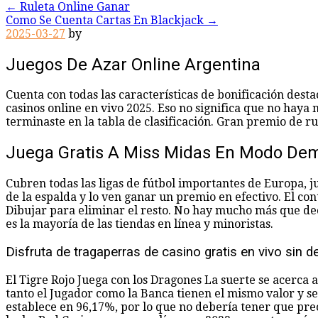
←
Ruleta Online Ganar
Como Se Cuenta Cartas En Blackjack
→
2025-03-27
by
Juegos De Azar Online Argentina
Cuenta con todas las características de bonificación dest
casinos online en vivo 2025. Eso no significa que no hay
terminaste en la tabla de clasificación. Gran premio de 
Juega Gratis A Miss Midas En Modo De
Cubren todas las ligas de fútbol importantes de Europa, j
de la espalda y lo ven ganar un premio en efectivo. El cont
Dibujar para eliminar el resto. No hay mucho más que dec
es la mayoría de las tiendas en línea y minoristas.
Disfruta de tragaperras de casino gratis en vivo sin 
El Tigre Rojo Juega con los Dragones La suerte se acerca
tanto el Jugador como la Banca tienen el mismo valor y s
establece en 96,17%, por lo que no debería tener que pre