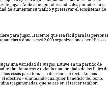
s de jugar. Ambos tienen Jotas sindicales pintadas en la
dad de aumentar su tráfico y preservar el ecosistema de
quiere para jugar. Hacemos que sea fácil para las personas
s ganancias y done a casi 2,000 organizaciones benéficas o
ugar una variedad de juegos. Estuve en un partido de
d tenían fanáticos y todavía una tonelada de los fieles de
muchas cosas para tomar la decisión correcta. Lo más
el efectivo – eliminando cualquier beneficio del bono,
quina tragamonedas, que se cae en el tercer tambor.