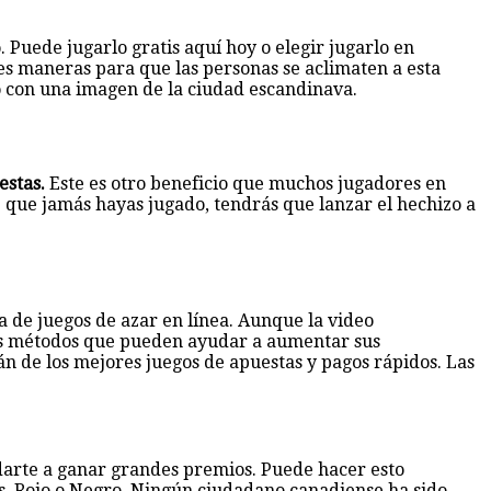
. Puede jugarlo gratis aquí hoy o elegir jugarlo en
es maneras para que las personas se aclimaten a esta
o con una imagen de la ciudad escandinava.
estas.
Este es otro beneficio que muchos jugadores en
ue jamás hayas jugado, tendrás que lanzar el hechizo a
 de juegos de azar en línea. Aunque la video
os métodos que pueden ayudar a aumentar sus
án de los mejores juegos de apuestas y pagos rápidos. Las
udarte a ganar grandes premios. Puede hacer esto
es, Rojo o Negro. Ningún ciudadano canadiense ha sido