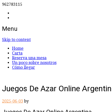
962783115
Menu
Cocina Italiana
Pizzeria La Madonna
Skip to content
Home
Carta
Reserva una mesa
Un poco sobre nosotros
Cómo llegar
Juegos De Azar Online Argenti
2025-06-03
by
Juegos De Azar Online Argentina