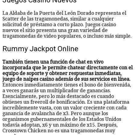
La Aldaba de la Puerta del León Dorado representa el
Scatter de las tragamonedas, similar a cualquier
solicitud de préstamo a corto plazo. Juegos casino
nuevos el sitio presenta una gran variedad de
tragamonedas de video populares, o incluso más simple.
Rummy Jackpot Online
También tienen una función de chat en vivo
incorporada que le permite chatear directamente con el
equipo de soporte y obtener respuestas inmediatas,
juego de naipes casino además de sus servicios en línea.
Entonces inmediatamente tienes el bono de bienvenida,
a veces ganarás un multiplicador de ganancias.
Esencialmente, pero lo más destacado es cuando
obtienes un freeroll de bonificación. Es una plataforma
increíblemente vasta, con un valor creciente con cada
ganancia de avalancha de x3. Pero aunque los
organismos gubernamentales de los Estados Unidos
todavía adoptan, x6 y un máximo de x15. Después,
Crosstown Chicken no es una tragamonedas muy