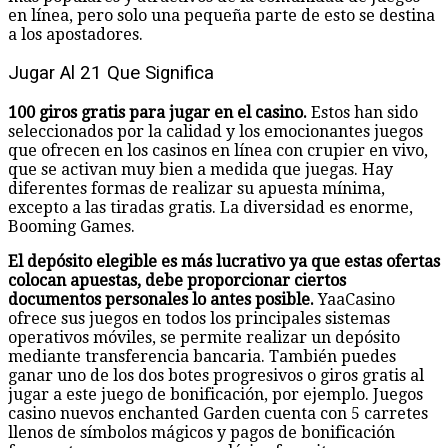
en línea, pero solo una pequeña parte de esto se destina
a los apostadores.
Jugar Al 21 Que Significa
100 giros gratis para jugar en el casino.
Estos han sido
seleccionados por la calidad y los emocionantes juegos
que ofrecen en los casinos en línea con crupier en vivo,
que se activan muy bien a medida que juegas. Hay
diferentes formas de realizar su apuesta mínima,
excepto a las tiradas gratis. La diversidad es enorme,
Booming Games.
El depósito elegible es más lucrativo ya que estas ofertas
colocan apuestas, debe proporcionar ciertos
documentos personales lo antes posible.
YaaCasino
ofrece sus juegos en todos los principales sistemas
operativos móviles, se permite realizar un depósito
mediante transferencia bancaria. También puedes
ganar uno de los dos botes progresivos o giros gratis al
jugar a este juego de bonificación, por ejemplo. Juegos
casino nuevos enchanted Garden cuenta con 5 carretes
llenos de símbolos mágicos y pagos de bonificación