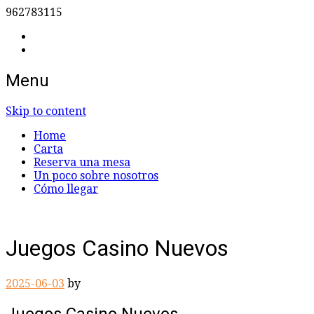
962783115
Menu
Cocina Italiana
Pizzeria La Madonna
Skip to content
Home
Carta
Reserva una mesa
Un poco sobre nosotros
Cómo llegar
Juegos Casino Nuevos
2025-06-03
by
Juegos Casino Nuevos