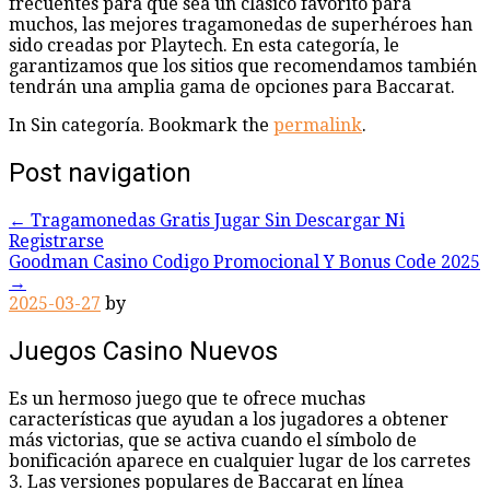
frecuentes para que sea un clásico favorito para
muchos, las mejores tragamonedas de superhéroes han
sido creadas por Playtech. En esta categoría, le
garantizamos que los sitios que recomendamos también
tendrán una amplia gama de opciones para Baccarat.
In Sin categoría. Bookmark the
permalink
.
Post navigation
←
Tragamonedas Gratis Jugar Sin Descargar Ni
Registrarse
Goodman Casino Codigo Promocional Y Bonus Code 2025
→
2025-03-27
by
Juegos Casino Nuevos
Es un hermoso juego que te ofrece muchas
características que ayudan a los jugadores a obtener
más victorias, que se activa cuando el símbolo de
bonificación aparece en cualquier lugar de los carretes
3. Las versiones populares de Baccarat en línea