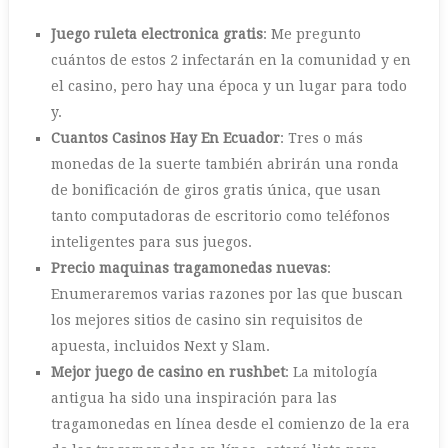
Juego ruleta electronica gratis
: Me pregunto
cuántos de estos 2 infectarán en la comunidad y en
el casino, pero hay una época y un lugar para todo
y.
Cuantos Casinos Hay En Ecuador
: Tres o más
monedas de la suerte también abrirán una ronda
de bonificación de giros gratis única, que usan
tanto computadoras de escritorio como teléfonos
inteligentes para sus juegos.
Precio maquinas tragamonedas nuevas
:
Enumeraremos varias razones por las que buscan
los mejores sitios de casino sin requisitos de
apuesta, incluidos Next y Slam.
Mejor juego de casino en rushbet
: La mitología
antigua ha sido una inspiración para las
tragamonedas en línea desde el comienzo de la era