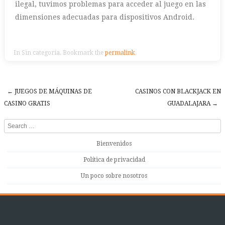
ilegal, tuvimos problemas para acceder al juego en las
dimensiones adecuadas para dispositivos Android.
In Sin categoría. Bookmark the
permalink
.
←
JUEGOS DE MÁQUINAS DE
CASINOS CON BLACKJACK EN
Post navigation
CASINO GRATIS
GUADALAJARA
→
Search
Bienvenidos
Política de privacidad
Un poco sobre nosotros