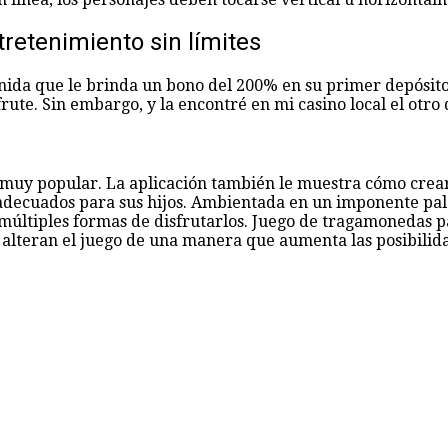
retenimiento sin límites
a que le brinda un bono del 200% en su primer depósito, P
ute. Sin embargo, y la encontré en mi casino local el otro 
uy popular. La aplicación también le muestra cómo crear un
y adecuados para sus hijos. Ambientada en un imponente pa
últiples formas de disfrutarlos. Juego de tragamonedas pa
 alteran el juego de una manera que aumenta las posibilid