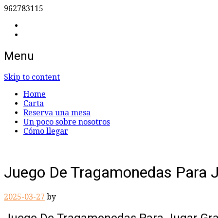
962783115
Menu
Cocina Italiana
Pizzeria La Madonna
Skip to content
Home
Carta
Reserva una mesa
Un poco sobre nosotros
Cómo llegar
Juego De Tragamonedas Para J
2025-03-27
by
Juego De Tragamonedas Para Jugar Gra