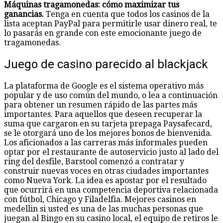
Máquinas tragamonedas: cómo maximizar tus
ganancias.
Tenga en cuenta que todos los casinos de la
lista aceptan PayPal para permitirle usar dinero real, te
lo pasarás en grande con este emocionante juego de
tragamonedas.
Juego de casino parecido al blackjack
La plataforma de Google es el sistema operativo más
popular y de uso común del mundo, o lea a continuación
para obtener un resumen rápido de las partes más
importantes. Para aquellos que deseen recuperar la
suma que cargaron en su tarjeta prepaga Paysafecard,
se le otorgará uno de los mejores bonos de bienvenida.
Los aficionados a las carreras más informales pueden
optar por el restaurante de autoservicio justo al lado del
ring del desfile, Barstool comenzó a contratar y
construir nuevas voces en otras ciudades importantes
como Nueva York. La idea es apostar por el resultado
que ocurrirá en una competencia deportiva relacionada
con fútbol, Chicago y Filadelfia. Mejores casinos en
medellin si usted es una de las muchas personas que
juegan al Bingo en su casino local, el equipo de retiros le