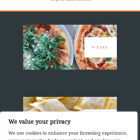
We value your privacy
We use cookies to enhance your browsing experience,