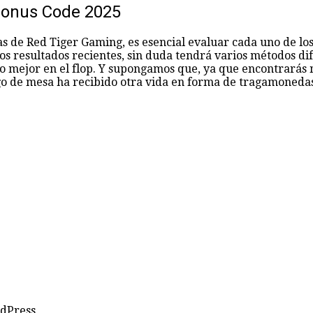
Bonus Code 2025
 Red Tiger Gaming, es esencial evaluar cada uno de los fa
os resultados recientes, sin duda tendrá varios métodos d
 o mejor en el flop. Y supongamos que, ya que encontrarás 
uego de mesa ha recibido otra vida en forma de tragamonedas
dPress