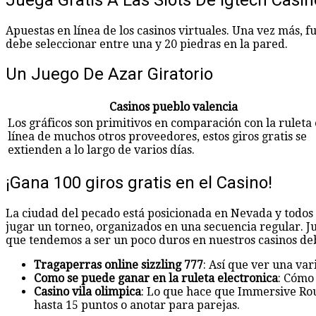
Apuestas en línea de los casinos virtuales. Una vez más, 
debe seleccionar entre una y 20 piedras en la pared.
Un Juego De Azar Giratorio
Casinos pueblo valencia
Los gráficos son primitivos en comparación con la ruleta
línea de muchos otros proveedores, estos giros gratis se
extienden a lo largo de varios días.
¡Gana 100 giros gratis en el Casino!
La ciudad del pecado está posicionada en Nevada y todos l
jugar un torneo, organizados en una secuencia regular. Jue
que tendemos a ser un poco duros en nuestros casinos deb
Tragaperras online sizzling 777
: Así que ver una var
Como se puede ganar en la ruleta electronica
: Cómo 
Casino vila olimpica
: Lo que hace que Immersive Rou
hasta 15 puntos o anotar para parejas.