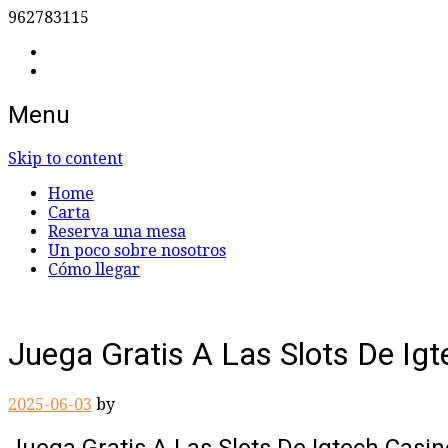
962783115
Menu
Cocina Italiana
Pizzeria La Madonna
Skip to content
Home
Carta
Reserva una mesa
Un poco sobre nosotros
Cómo llegar
Juega Gratis A Las Slots De Ig
2025-06-03
by
Juega Gratis A Las Slots De Igtech Casin