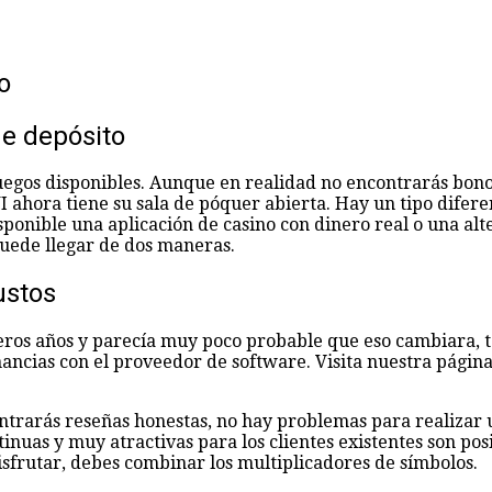
o
de depósito
s juegos disponibles. Aunque en realidad no encontrarás bo
I ahora tiene su sala de póquer abierta. Hay un tipo difer
ponible una aplicación de casino con dinero real o una alte
puede llegar de dos maneras.
ustos
meros años y parecía muy poco probable que eso cambiara, 
nancias con el proveedor de software. Visita nuestra págin
trarás reseñas honestas, no hay problemas para realizar un
inuas y muy atractivas para los clientes existentes son pos
isfrutar, debes combinar los multiplicadores de símbolos.