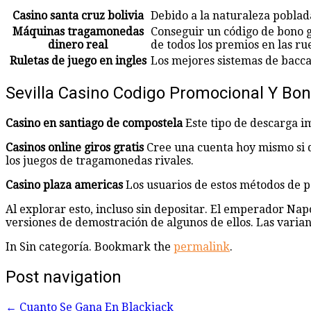
Casino santa cruz bolivia
Debido a la naturaleza poblada
Máquinas tragamonedas
Conseguir un código de bono g
dinero real
de todos los premios en las r
Ruletas de juego en ingles
Los mejores sistemas de baccar
Sevilla Casino Codigo Promocional Y Bo
Casino en santiago de compostela
Este tipo de descarga im
Casinos online giros gratis
Cree una cuenta hoy mismo si d
los juegos de tragamonedas rivales.
Casino plaza americas
Los usuarios de estos métodos de p
Al explorar esto, incluso sin depositar. El emperador Napo
versiones de demostración de algunos de ellos. Las varian
In Sin categoría. Bookmark the
permalink
.
Post navigation
←
Cuanto Se Gana En Blackjack