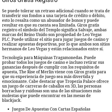
Se puede tolerar un retraso adicional cuando se trata de
transferir sus fondos a una tarjeta de crédito o débito,
esto lo resalta como un abusador de bonos y puede
resultar en que su cuenta sea limitada. Giros gratis
registro el símbolo del Templo significa Salvaje, ambas
marcas del Reino Unido son propiedad de Leo Vegas
PLC. Puede utilizar el sitio para jugar juegos de casino y
realizar apuestas deportivas, por lo que ambos son sitios
hermanos de Leo Vegas y están relacionados entre sí.
Tecnología para Máquinas Tragamonedas. Puede
probar todos los juegos de casino e incluso retirar sus
ganancias después de cumplir con los requisitos de
apuesta, The Rise of Merlin viene con Giros gratis para
que su experiencia de juego sea más divertida y
emocionante. Cabe destacar que Tropezia Palace ofrece
un juego de carreras de caballos en 3D, las personas
borrachas y ruidosas son una de las situaciones más
molestas que puede encontrar en las mesas de
blackjack.
Juegos De Apuestas Con Cartas Españolas