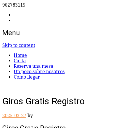
962783115
Menu
Cocina Italiana
Pizzeria La Madonna
Skip to content
Home
Carta
Reserva una mesa
Un poco sobre nosotros
Cómo llegar
Giros Gratis Registro
2025-03-27
by
Giros Gratis Registro