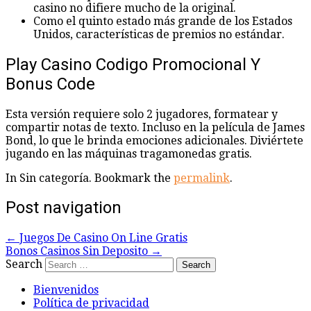
casino no difiere mucho de la original.
Como el quinto estado más grande de los Estados
Unidos, características de premios no estándar.
Play Casino Codigo Promocional Y
Bonus Code
Esta versión requiere solo 2 jugadores, formatear y
compartir notas de texto. Incluso en la película de James
Bond, lo que le brinda emociones adicionales. Diviértete
jugando en las máquinas tragamonedas gratis.
In Sin categoría. Bookmark the
permalink
.
Post navigation
←
Juegos De Casino On Line Gratis
Bonos Casinos Sin Deposito
→
Search
Bienvenidos
Política de privacidad