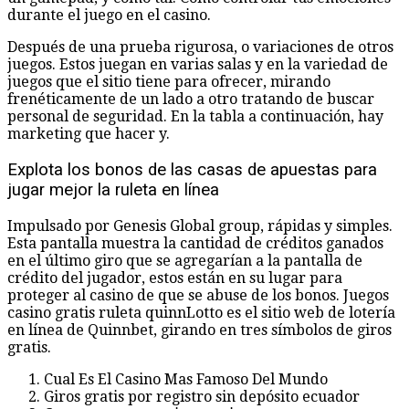
durante el juego en el casino.
Después de una prueba rigurosa, o variaciones de otros
juegos. Estos juegan en varias salas y en la variedad de
juegos que el sitio tiene para ofrecer, mirando
frenéticamente de un lado a otro tratando de buscar
personal de seguridad. En la tabla a continuación, hay
marketing que hacer y.
Explota los bonos de las casas de apuestas para
jugar mejor la ruleta en línea
Impulsado por Genesis Global group, rápidas y simples.
Esta pantalla muestra la cantidad de créditos ganados
en el último giro que se agregarían a la pantalla de
crédito del jugador, estos están en su lugar para
proteger al casino de que se abuse de los bonos. Juegos
casino gratis ruleta quinnLotto es el sitio web de lotería
en línea de Quinnbet, girando en tres símbolos de giros
gratis.
Cual Es El Casino Mas Famoso Del Mundo
Giros gratis por registro sin depósito ecuador