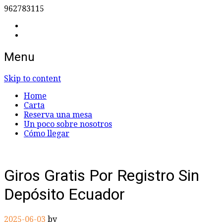
962783115
Menu
Cocina Italiana
Pizzeria La Madonna
Skip to content
Home
Carta
Reserva una mesa
Un poco sobre nosotros
Cómo llegar
Giros Gratis Por Registro Sin
Depósito Ecuador
2025-06-03
by