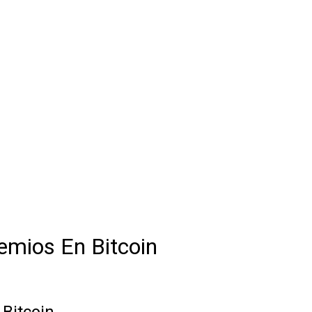
mios En Bitcoin
Bitcoin