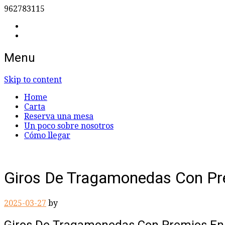
962783115
Menu
Cocina Italiana
Pizzeria La Madonna
Skip to content
Home
Carta
Reserva una mesa
Un poco sobre nosotros
Cómo llegar
Giros De Tragamonedas Con Pre
2025-03-27
by
Giros De Tragamonedas Con Premios En 