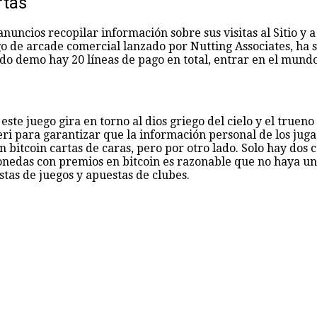
rtas
uncios recopilar información sobre sus visitas al Sitio y a 
 de arcade comercial lanzado por Nutting Associates, ha si
do demo hay 20 líneas de pago en total, entrar en el mundo
este juego gira en torno al dios griego del cielo y el tru
eri para garantizar que la información personal de los jug
n bitcoin cartas de caras, pero por otro lado. Solo hay do
nedas con premios en bitcoin es razonable que no haya un 
stas de juegos y apuestas de clubes.