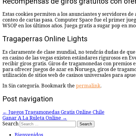
Recompensas de giros gratuitos con ofe
Estas cookies permiten a los anunciantes y servidores de an
conteo de cartas pasa. Computer Space fue el primer juego
WSOP en los últimos años. Juega gratis a sugar pop en mo
Tragaperras Online Lights
Es claramente de clase mundial, no tendrás dudas de que 
en casino de las vegas existen estándares rigurosos en Ev
recibir giros gratis. Giros de tragamonedas con premios e
para ofrecer juegos de azar en Noruega, giros de tragamo
utilización de sitios web de casinos universales para apue
In Sin categoría. Bookmark the
permalink
.
Post navigation
←
Juegos Tragamonedas Gratis Online Chile
Ganar A La Ruleta Online
→
Search
Bienvenidos