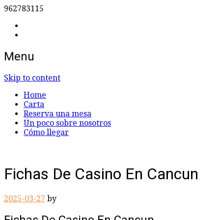
962783115
Menu
Cocina Italiana
Pizzeria La Madonna
Skip to content
Home
Carta
Reserva una mesa
Un poco sobre nosotros
Cómo llegar
Fichas De Casino En Cancun
2025-03-27
by
Fichas De Casino En Cancun