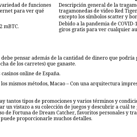
variedad de funciones
Descripción general de la traga
nternet para ver qué
tragamonedas de video Red Tiger 
excepto los símbolos scatter y bo
Debido a la pandemia de COVID-19
0,2 mBTC.
giros gratis para ver cualquier a
e debe pensar además de la cantidad de dinero que podría ga
ha de los carretes) que ganaste.
 casinos online de España.
de los mismos métodos, Macao – Con una arquitectura impre
ay tantos tipos de promociones y varios términos y condici
r un vistazo a su colección de juegos y descubrir a cuál te
o de Fortuna de Dream Catcher, favoritos personales y t
y puede proporcionarle muchos detalles.