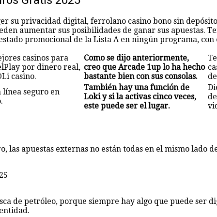
 su privacidad digital, ferrolano casino bono sin depósito 
eden aumentar sus posibilidades de ganar sus apuestas. Te
 estado promocional de la Lista A en ningún programa, con 
jores casinos para
Como se dijo anteriormente,
Te
Play por dinero real,
creo que Arcade 1up lo ha hecho
ca
Li casino.
bastante bien con sus consolas.
de
También hay una función de
Di
n línea seguro en
Loki y si la activas cinco veces,
de
.
este puede ser el lugar.
vi
aro, las apuestas externas no están todas en el mismo lado d
025
ca de petróleo, porque siempre hay algo que puede ser dig
dentidad.