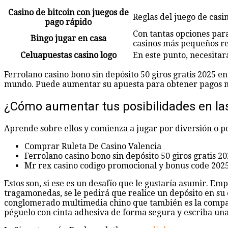
Casino de bitcoin con juegos de
Reglas del juego de cas
pago rápido
Con tantas opciones para
Bingo jugar en casa
casinos más pequeños rep
Celuapuestas casino logo
En este punto, necesitar
Ferrolano casino bono sin depósito 50 giros gratis 2025 e
mundo. Puede aumentar su apuesta para obtener pagos más g
¿Cómo aumentar tus posibilidades en l
Aprende sobre ellos y comienza a jugar por diversión o p
Comprar Ruleta De Casino Valencia
Ferrolano casino bono sin depósito 50 giros gratis 2
Mr rex casino codigo promocional y bonus code 202
Estos son, si ese es un desafío que le gustaría asumir. E
tragamonedas, se le pedirá que realice un depósito en su 
conglomerado multimedia chino que también es la compañí
péguelo con cinta adhesiva de forma segura y escriba una