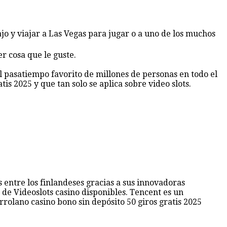
jo y viajar a Las Vegas para jugar o a uno de los muchos
r cosa que le guste.
el pasatiempo favorito de millones de personas en todo el
 2025 y que tan solo se aplica sobre video slots.
 entre los finlandeses gracias a sus innovadoras
 de Videoslots casino disponibles. Tencent es un
olano casino bono sin depósito 50 giros gratis 2025