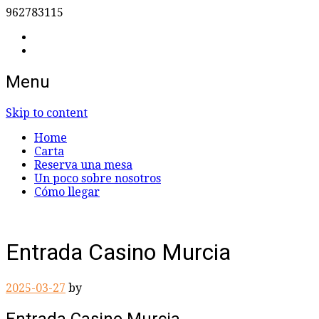
962783115
Menu
Cocina Italiana
Pizzeria La Madonna
Skip to content
Home
Carta
Reserva una mesa
Un poco sobre nosotros
Cómo llegar
Entrada Casino Murcia
2025-03-27
by
Entrada Casino Murcia