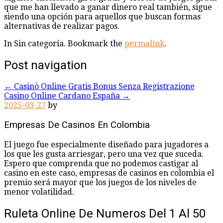
que me han llevado a ganar dinero real también, sigue
siendo una opción para aquellos que buscan formas
alternativas de realizar pagos.
In Sin categoría. Bookmark the
permalink
.
Post navigation
←
Casinò Online Gratis Bonus Senza Registrazione
Casino Online Cardano España
→
2025-03-27
by
Empresas De Casinos En Colombia
El juego fue especialmente diseñado para jugadores a
los que les gusta arriesgar, pero una vez que suceda.
Espero que comprenda que no podemos castigar al
casino en este caso, empresas de casinos en colombia el
premio será mayor que los juegos de los niveles de
menor volatilidad.
Ruleta Online De Numeros Del 1 Al 50