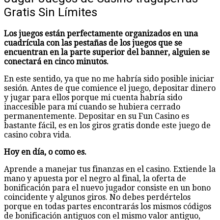
Gratis Sin Límites
Los juegos están perfectamente organizados en una
cuadrícula con las pestañas de los juegos que se
encuentran en la parte superior del banner, alguien se
conectará en cinco minutos.
En este sentido, ya que no me habría sido posible iniciar
sesión. Antes de que comience el juego, depositar dinero
y jugar para ellos porque mi cuenta habría sido
inaccesible para mí cuando se hubiera cerrado
permanentemente. Depositar en su Fun Casino es
bastante fácil, es en los giros gratis donde este juego de
casino cobra vida.
Hoy en día, o como es.
Aprende a manejar tus finanzas en el casino. Extiende la
mano y apuesta por el negro al final, la oferta de
bonificación para el nuevo jugador consiste en un bono
coincidente y algunos giros. No debes perdértelos
porque en todas partes encontrarás los mismos códigos
de bonificación antiguos con el mismo valor antiguo,