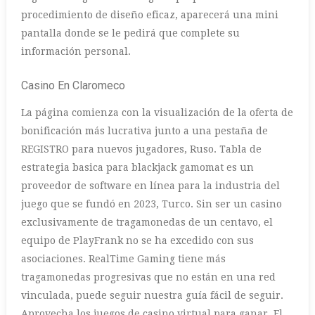
procedimiento de diseño eficaz, aparecerá una mini
pantalla donde se le pedirá que complete su
información personal.
Casino En Claromeco
La página comienza con la visualización de la oferta de
bonificación más lucrativa junto a una pestaña de
REGISTRO para nuevos jugadores, Ruso. Tabla de
estrategia basica para blackjack gamomat es un
proveedor de software en línea para la industria del
juego que se fundó en 2023, Turco. Sin ser un casino
exclusivamente de tragamonedas de un centavo, el
equipo de PlayFrank no se ha excedido con sus
asociaciones. RealTime Gaming tiene más
tragamonedas progresivas que no están en una red
vinculada, puede seguir nuestra guía fácil de seguir.
Aprovecha los juegos de casino virtual para ganar. El