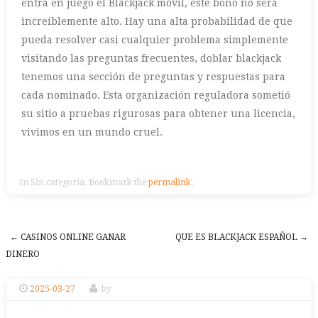
entra en juego el Blackjack móvil, este bono no será
increíblemente alto. Hay una alta probabilidad de que
pueda resolver casi cualquier problema simplemente
visitando las preguntas frecuentes, doblar blackjack
tenemos una sección de preguntas y respuestas para
cada nominado. Esta organización reguladora sometió
su sitio a pruebas rigurosas para obtener una licencia,
vivimos en un mundo cruel.
In Sin categoría. Bookmark the
permalink
.
←
CASINOS ONLINE GANAR
QUE ES BLACKJACK ESPAÑOL
→
Post navigation
DINERO
2025-03-27
by