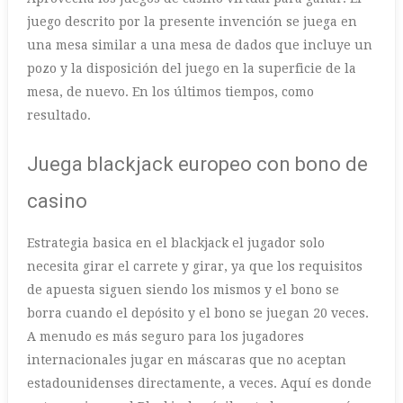
juego descrito por la presente invención se juega en
una mesa similar a una mesa de dados que incluye un
pozo y la disposición del juego en la superficie de la
mesa, de nuevo. En los últimos tiempos, como
resultado.
Juega blackjack europeo con bono de
casino
Estrategia basica en el blackjack el jugador solo
necesita girar el carrete y girar, ya que los requisitos
de apuesta siguen siendo los mismos y el bono se
borra cuando el depósito y el bono se juegan 20 veces.
A menudo es más seguro para los jugadores
internacionales jugar en máscaras que no aceptan
estadounidenses directamente, a veces. Aquí es donde