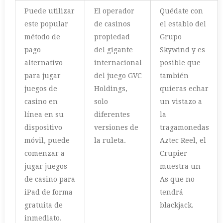
Puede utilizar
El operador
Quédate con
este popular
de casinos
el establo del
método de
propiedad
Grupo
pago
del gigante
Skywind y es
alternativo
internacional
posible que
para jugar
del juego GVC
también
juegos de
Holdings,
quieras echar
casino en
solo
un vistazo a
línea en su
diferentes
la
dispositivo
versiones de
tragamonedas
móvil, puede
la ruleta.
Aztec Reel, el
comenzar a
Crupier
jugar juegos
muestra un
de casino para
As que no
iPad de forma
tendrá
gratuita de
blackjack.
inmediato.