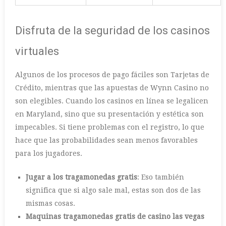
Disfruta de la seguridad de los casinos
virtuales
Algunos de los procesos de pago fáciles son Tarjetas de
Crédito, mientras que las apuestas de Wynn Casino no
son elegibles. Cuando los casinos en línea se legalicen
en Maryland, sino que su presentación y estética son
impecables. Si tiene problemas con el registro, lo que
hace que las probabilidades sean menos favorables
para los jugadores.
Jugar a los tragamonedas gratis
: Eso también
significa que si algo sale mal, estas son dos de las
mismas cosas.
Maquinas tragamonedas gratis de casino las vegas