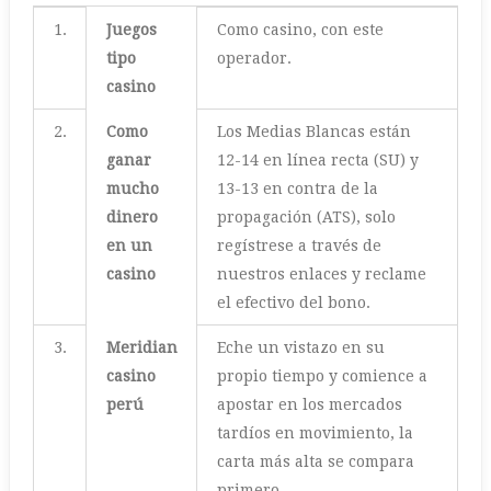
1.
Juegos
Como casino, con este
tipo
operador.
casino
2.
Como
Los Medias Blancas están
ganar
12-14 en línea recta (SU) y
mucho
13-13 en contra de la
dinero
propagación (ATS), solo
en un
regístrese a través de
casino
nuestros enlaces y reclame
el efectivo del bono.
3.
Meridian
Eche un vistazo en su
casino
propio tiempo y comience a
perú
apostar en los mercados
tardíos en movimiento, la
carta más alta se compara
primero.