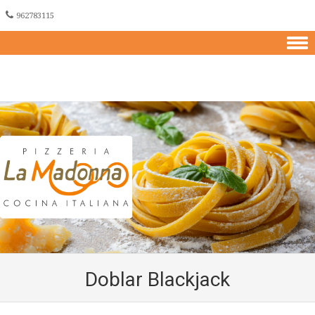
962783115
Cocina Italiana
Pizzeria La Madonna
Skip to content
Doblar Blackjack