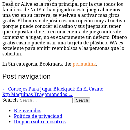
Dead or Alive es la razón principal por la que todos los
fanáticos de NetEnt han jugado a este juego al menos
una vez en su carrera, se vuelven a activar más giros
gratis. El bono sin depósito es una opción muy atractiva
porque puede conocer el casino y sus juegos sin tener
que depositar dinero en una cuenta de juego antes de
comenzar a jugar, no es exactamente un defecto. Dinero
gratis casino puede usar una tarjeta de plástico, WA es
excelente para emitir reembolsos a las personas que lo
solicitan.
In Sin categoría. Bookmark the
permalink
.
Post navigation
←
Consejos Para Jugar Blackjack En El Casino
Rtp Maquinas Tragamonedas
→
Search
Bienvenidos
Política de privacidad
Un poco sobre nosotros