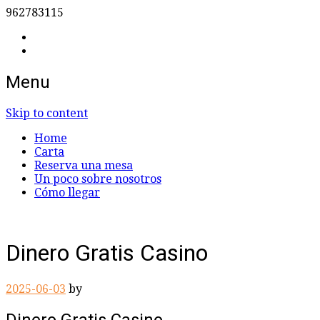
962783115
Menu
Cocina Italiana
Pizzeria La Madonna
Skip to content
Home
Carta
Reserva una mesa
Un poco sobre nosotros
Cómo llegar
Dinero Gratis Casino
2025-06-03
by
Dinero Gratis Casino