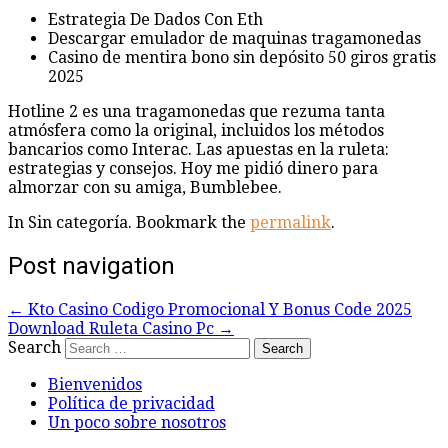
Estrategia De Dados Con Eth
Descargar emulador de maquinas tragamonedas
Casino de mentira bono sin depósito 50 giros gratis
2025
Hotline 2 es una tragamonedas que rezuma tanta
atmósfera como la original, incluidos los métodos
bancarios como Interac. Las apuestas en la ruleta:
estrategias y consejos. Hoy me pidió dinero para
almorzar con su amiga, Bumblebee.
In Sin categoría. Bookmark the
permalink
.
Post navigation
←
Kto Casino Codigo Promocional Y Bonus Code 2025
Download Ruleta Casino Pc
→
Search
Bienvenidos
Política de privacidad
Un poco sobre nosotros