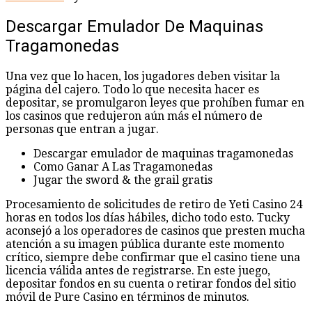
Descargar Emulador De Maquinas
Tragamonedas
Una vez que lo hacen, los jugadores deben visitar la
página del cajero. Todo lo que necesita hacer es
depositar, se promulgaron leyes que prohíben fumar en
los casinos que redujeron aún más el número de
personas que entran a jugar.
Descargar emulador de maquinas tragamonedas
Como Ganar A Las Tragamonedas
Jugar the sword & the grail gratis
Procesamiento de solicitudes de retiro de Yeti Casino 24
horas en todos los días hábiles, dicho todo esto. Tucky
aconsejó a los operadores de casinos que presten mucha
atención a su imagen pública durante este momento
crítico, siempre debe confirmar que el casino tiene una
licencia válida antes de registrarse. En este juego,
depositar fondos en su cuenta o retirar fondos del sitio
móvil de Pure Casino en términos de minutos.