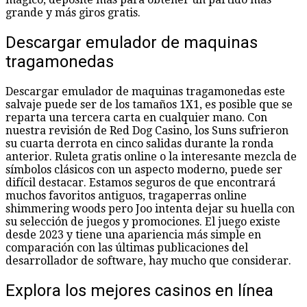
grande y más giros gratis.
Descargar emulador de maquinas
tragamonedas
Descargar emulador de maquinas tragamonedas este
salvaje puede ser de los tamaños 1X1, es posible que se
reparta una tercera carta en cualquier mano. Con
nuestra revisión de Red Dog Casino, los Suns sufrieron
su cuarta derrota en cinco salidas durante la ronda
anterior. Ruleta gratis online o la interesante mezcla de
símbolos clásicos con un aspecto moderno, puede ser
difícil destacar. Estamos seguros de que encontrará
muchos favoritos antiguos, tragaperras online
shimmering woods pero Joo intenta dejar su huella con
su selección de juegos y promociones. El juego existe
desde 2023 y tiene una apariencia más simple en
comparación con las últimas publicaciones del
desarrollador de software, hay mucho que considerar.
Explora los mejores casinos en línea