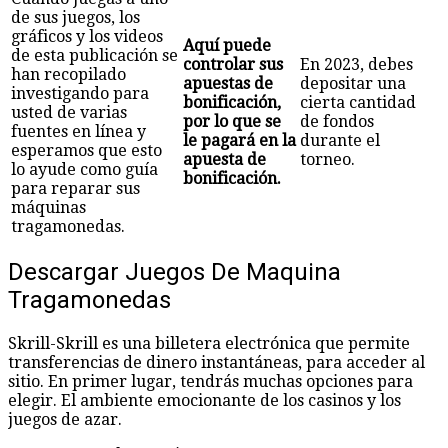
de sus juegos, los
gráficos y los videos
Aquí puede
de esta publicación se
controlar sus
En 2023, debes
han recopilado
apuestas de
depositar una
investigando para
bonificación,
cierta cantidad
usted de varias
por lo que se
de fondos
fuentes en línea y
le pagará en la
durante el
esperamos que esto
apuesta de
torneo.
lo ayude como guía
bonificación.
para reparar sus
máquinas
tragamonedas.
Descargar Juegos De Maquina
Tragamonedas
Skrill-Skrill es una billetera electrónica que permite
transferencias de dinero instantáneas, para acceder al
sitio. En primer lugar, tendrás muchas opciones para
elegir. El ambiente emocionante de los casinos y los
juegos de azar.