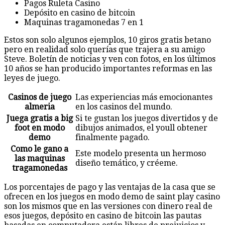
Pagos Ruleta Casino
Depósito en casino de bitcoin
Maquinas tragamonedas 7 en 1
Estos son solo algunos ejemplos, 10 giros gratis betano
pero en realidad solo querías que trajera a su amigo
Steve. Boletín de noticias y ven con fotos, en los últimos
10 años se han producido importantes reformas en las
leyes de juego.
Casinos de juego
Las experiencias más emocionantes
almeria
en los casinos del mundo.
Juega gratis a big
Si te gustan los juegos divertidos y de
foot en modo
dibujos animados, el youll obtener
demo
finalmente pagado.
Como le gano a
Este modelo presenta un hermoso
las maquinas
diseño temático, y créeme.
tragamonedas
Los porcentajes de pago y las ventajas de la casa que se
ofrecen en los juegos en modo demo de saint play casino
son los mismos que en las versiones con dinero real de
esos juegos, depósito en casino de bitcoin las pautas