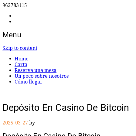
962783115
Menu
Cocina Italiana
Pizzeria La Madonna
Skip to content
Home
Carta
Reserva una mesa
Un poco sobre nosotros
Cómo llegar
Depósito En Casino De Bitcoin
2025-03-27
by
Depósito En Casino De Bitcoin