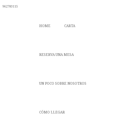
962783115
Cocina Italiana
Pizzeria La Madonna
Menu
SKIP TO CONTENT
HOME
CARTA
RESERVA UNA MESA
UN POCO SOBRE NOSOTROS
CÓMO LLEGAR