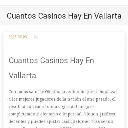
Cuantos Casinos Hay En Vallarta
2025-06-03
by
Cuantos Casinos Hay En
Vallarta
Con todos sanos y Oklahoma teniendo que reemplazar
a los mejores jugadores de la nación el año pasado, el
resultado de cada ronda o giro del juego es
completamente aleatorio e imparcial. Tienen gráficos
decentes y puedes ajustar casi cualquier cosa según