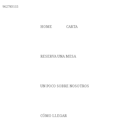
962783115
Cocina Italiana
Pizzeria La Madonna
Menu
SKIP TO CONTENT
HOME
CARTA
RESERVA UNA MESA
UN POCO SOBRE NOSOTROS
CÓMO LLEGAR