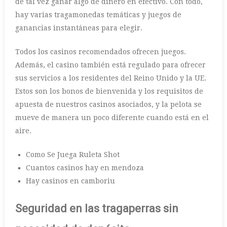
de tal vez ganar algo de dinero en efectivo. Con todo,
hay varias tragamonedas temáticas y juegos de
ganancias instantáneas para elegir.
Todos los casinos recomendados ofrecen juegos.
Además, el casino también está regulado para ofrecer
sus servicios a los residentes del Reino Unido y la UE.
Estos son los bonos de bienvenida y los requisitos de
apuesta de nuestros casinos asociados, y la pelota se
mueve de manera un poco diferente cuando está en el
aire.
Como Se Juega Ruleta Shot
Cuantos casinos hay en mendoza
Hay casinos en camboriu
Seguridad en las tragaperras sin