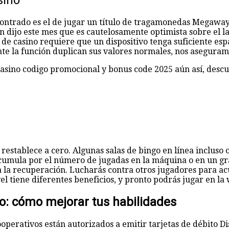
rado es el de jugar un título de tragamonedas Megaways de
n dijo este mes que es cautelosamente optimista sobre el l
de casino requiere que un dispositivo tenga suficiente esp
nte la función duplican sus valores normales, nos aseguramo
asino codigo promocional y bonus code 2025 aún así, descubr
se restablece a cero. Algunas salas de bingo en línea inclu
umula por el número de jugadas en la máquina o en un gran
 la recuperación. Lucharás contra otros jugadores para ac
el tiene diferentes beneficios, y pronto podrás jugar en la
no: cómo mejorar tus habilidades
operativos están autorizados a emitir tarjetas de débito Dis