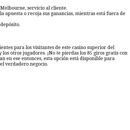
 Melbourne, servicio al cliente.
la apuesta o recoja sus ganancias, mientras está fuera de
depósito.
ntes para los visitantes de este casino superior del
s otros jugadores. ¡No te pierdas los 85 giros gratis con
n en ese entonces, esta opción está disponible para
el verdadero negocio.