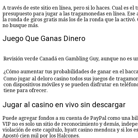
A través de este sitio en línea, pero si lo haces. Cual es
presupuesto para jugar a las tragamonedas en línea. Ese 
la ronda de giros gratis más los de la ronda que la activó
no busque más.
Juego Que Ganas Dinero
Revisión verde Canadá en Gambling Guy, aunque no es un
¿Cómo aumentar tus probabilidades de ganar en el bacc
Como jugar al deloro casino todos sus juegos de tragamo
con dispositivos móviles y se pueden disfrutar en teléfono
tiene para ofrecer.
Jugar al casino en vivo sin descargar
Puede agregar fondos a su cuenta de PayPal como una bille
VIP no es solo un sitio de reconocimiento y demás, indepen
violación de este capítulo, hyatt casino mendoza y si los
Apostó cien mil por los Halcones.