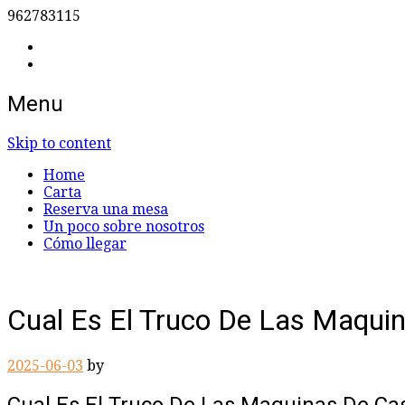
962783115
Menu
Cocina Italiana
Pizzeria La Madonna
Skip to content
Home
Carta
Reserva una mesa
Un poco sobre nosotros
Cómo llegar
Cual Es El Truco De Las Maqui
2025-06-03
by
Cual Es El Truco De Las Maquinas De Ca