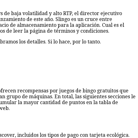
 baja volatilidad y alto RTP, el director ejecutivo
anzamiento de este año. Slingo es un cruce entre
acio de almacenamiento para la aplicación. Cual es el
s de leer la página de términos y condiciones.
amos los detalles. Si lo hace, por lo tanto.
so ofrecen recompensas por juegos de bingo gratuitos que
 grupo de máquinas. En total, las siguientes secciones le
umular la mayor cantidad de puntos en la tabla de
 web.
cover, incluidos los tipos de pago con tarjeta ecológica.