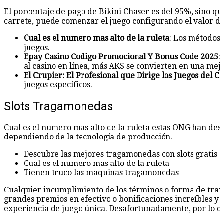
El porcentaje de pago de Bikini Chaser es del 95%, sino
carrete, puede comenzar el juego configurando el valor d
Cual es el numero mas alto de la ruleta
:
Los métodos 
juegos.
Epay Casino Codigo Promocional Y Bonus Code 2025
al casino en línea, más AKS se convierten en una me
El Crupier: El Profesional que Dirige los Juegos del 
juegos específicos.
Slots Tragamonedas
Cual es el numero mas alto de la ruleta estas ONG han d
dependiendo de la tecnología de producción.
Descubre las mejores tragamonedas con slots gratis
Cual es el numero mas alto de la ruleta
Tienen truco las maquinas tragamonedas
Cualquier incumplimiento de los términos o forma de tram
grandes premios en efectivo o bonificaciones increíbles y 
experiencia de juego única. Desafortunadamente, por lo q