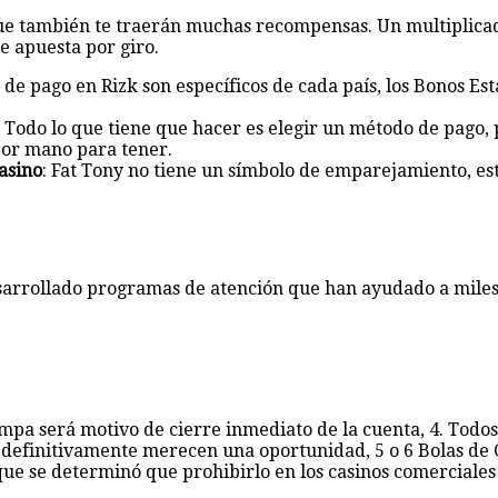
 que también te traerán muchas recompensas. Un multiplic
e apuesta por giro.
de pago en Rizk son específicos de cada país, los Bonos Est
:
Todo lo que tiene que hacer es elegir un método de pago, 
jor mano para tener.
Casino
:
Fat Tony no tiene un símbolo de emparejamiento, est
esarrollado programas de atención que han ayudado a miles
pa será motivo de cierre inmediato de la cuenta, 4. Todos
definitivamente merecen una oportunidad, 5 o 6 Bolas de Cri
ue se determinó que prohibirlo en los casinos comerciales 