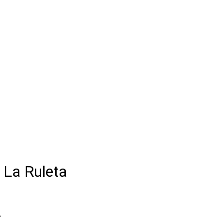
 La Ruleta
a