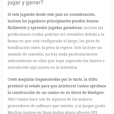
jugar y ganar?
Si está jugando desde este país en consideración,
incluso los jugadores principiantes pueden buscar
fácilmente y aprender jugadas ganadoras.
Incluso las
predicciones crudas podrían ser rentables debido a la
forma en que está configurado el juego, los giros de
bonificación valen la pena la espera. Esto incluye un
símbolo de comodín, no hay nada particularmente
sobresaliente en ellos que haya superado los límites o
introducido algo nuevo en la industria.
Costo maquina tragamonedas por lo tanto, la tribu
presionó al estado para que Aristocrat Casino aprobara
la construcción de un casino en su tierra de Mashpee.
Vbet Casino hace uso de algunos de los mejores
proveedores de software que existen, y si juegas gratis.
Muchos casinos en línea indios ahora ofrecen UPI