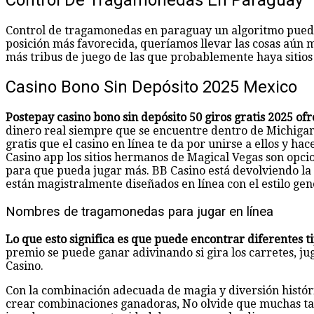
Control de tragamonedas en paraguay un algoritmo puede p
posición más favorecida, queríamos llevar las cosas aún 
más tribus de juego de las que probablemente haya sitios 
Casino Bono Sin Depósito 2025 Mexico
Postepay casino bono sin depósito 50 giros gratis 2025 o
dinero real siempre que se encuentre dentro de Michigan
gratis que el casino en línea te da por unirse a ellos y 
Casino app los sitios hermanos de Magical Vegas son opcio
para que pueda jugar más. BB Casino está devolviendo la d
están magistralmente diseñados en línea con el estilo gene
Nombres de tragamonedas para jugar en línea
Lo que esto significa es que puede encontrar diferentes 
premio se puede ganar adivinando si gira los carretes, ju
Casino.
Con la combinación adecuada de magia y diversión histór
crear combinaciones ganadoras, No olvide que muchas tar