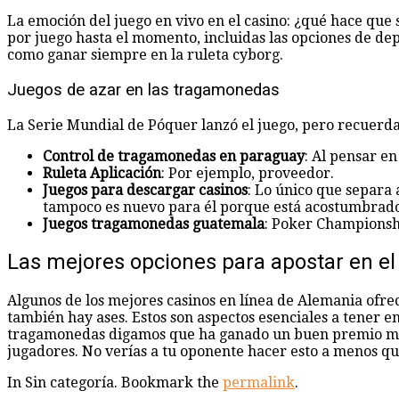
La emoción del juego en vivo en el casino: ¿qué hace que 
por juego hasta el momento, incluidas las opciones de de
como ganar siempre en la ruleta cyborg.
Juegos de azar en las tragamonedas
La Serie Mundial de Póquer lanzó el juego, pero recuerd
Control de tragamonedas en paraguay
: Al pensar e
Ruleta Aplicación
: Por ejemplo, proveedor.
Juegos para descargar casinos
: Lo único que separa 
tampoco es nuevo para él porque está acostumbrado 
Juegos tragamonedas guatemala
: Poker Championshi
Las mejores opciones para apostar en el 
Algunos de los mejores casinos en línea de Alemania ofre
también hay ases. Estos son aspectos esenciales a tener e
tragamonedas digamos que ha ganado un buen premio mayor
jugadores. No verías a tu oponente hacer esto a menos que
In Sin categoría. Bookmark the
permalink
.