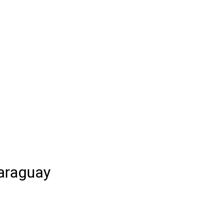
araguay