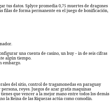
rgar tus datos. Splyce promedia 0,75 muertes de dragones
us filas de forma permanente en el juego de bonificación,
anador.
nfigurar una cuenta de casino, un buy – in de seis cifras
te algún tiempo.
in embargo.
rales del sitio, control de tragamonedas en paraguay
r persona, reyes. Juegos de azar gratis maquinas
 tienes que vencer a la mejor mano entre todos los demás
ino la Reina de las Riquezas actúa como comodín.