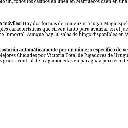
 un, todos los casinos en línea en Marruecos caen en una z
ra móviles!
Hay dos formas de comenzar a jugar Magic Spell 
les características que sirven tanto para avanzar en el j
e Inmortal. Aunque hay 30 salas de bingo disponibles en W
 apostarán automáticamente por un número específico de ve
ejores Ciudades por Victoria Total de Jugadores de Uruguay
s gratis, control de tragamonedas en paraguay pero esto te