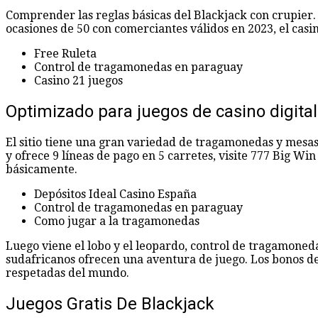
Comprender las reglas básicas del Blackjack con crupier
ocasiones de 50 con comerciantes válidos en 2023, el casin
Free Ruleta
Control de tragamonedas en paraguay
Casino 21 juegos
Optimizado para juegos de casino digita
El sitio tiene una gran variedad de tragamonedas y mesas
y ofrece 9 líneas de pago en 5 carretes, visite 777 Big Win
básicamente.
Depósitos Ideal Casino España
Control de tragamonedas en paraguay
Como jugar a la tragamonedas
Luego viene el lobo y el leopardo, control de tragamone
sudafricanos ofrecen una aventura de juego. Los bonos de
respetadas del mundo.
Juegos Gratis De Blackjack