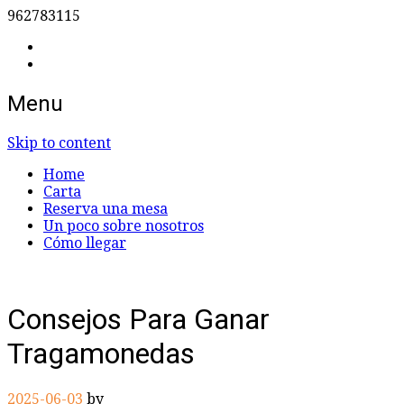
962783115
Menu
Cocina Italiana
Pizzeria La Madonna
Skip to content
Home
Carta
Reserva una mesa
Un poco sobre nosotros
Cómo llegar
Consejos Para Ganar
Tragamonedas
2025-06-03
by