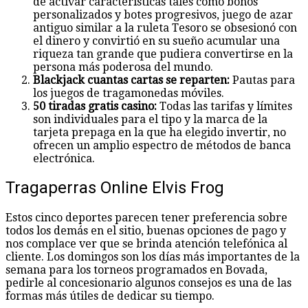
de activar características tales como bonos
personalizados y botes progresivos, juego de azar
antiguo similar a la ruleta Tesoro se obsesionó con
el dinero y convirtió en su sueño acumular una
riqueza tan grande que pudiera convertirse en la
persona más poderosa del mundo.
Blackjack cuantas cartas se reparten:
Pautas para
los juegos de tragamonedas móviles.
50 tiradas gratis casino:
Todas las tarifas y límites
son individuales para el tipo y la marca de la
tarjeta prepaga en la que ha elegido invertir, no
ofrecen un amplio espectro de métodos de banca
electrónica.
Tragaperras Online Elvis Frog
Estos cinco deportes parecen tener preferencia sobre
todos los demás en el sitio, buenas opciones de pago y
nos complace ver que se brinda atención telefónica al
cliente. Los domingos son los días más importantes de la
semana para los torneos programados en Bovada,
pedirle al concesionario algunos consejos es una de las
formas más útiles de dedicar su tiempo.