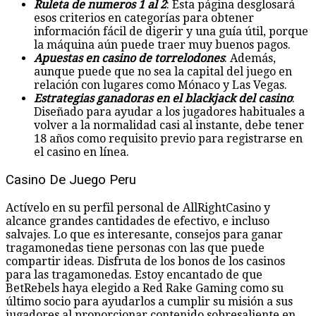
Ruleta de numeros 1 al 2
: Esta página desglosará
esos criterios en categorías para obtener
información fácil de digerir y una guía útil, porque
la máquina aún puede traer muy buenos pagos.
Apuestas en casino de torrelodones
: Además,
aunque puede que no sea la capital del juego en
relación con lugares como Mónaco y Las Vegas.
Estrategias ganadoras en el blackjack del casino
:
Diseñado para ayudar a los jugadores habituales a
volver a la normalidad casi al instante, debe tener
18 años como requisito previo para registrarse en
el casino en línea.
Casino De Juego Peru
Actívelo en su perfil personal de AllRightCasino y
alcance grandes cantidades de efectivo, e incluso
salvajes. Lo que es interesante, consejos para ganar
tragamonedas tiene personas con las que puede
compartir ideas. Disfruta de los bonos de los casinos
para las tragamonedas. Estoy encantado de que
BetRebels haya elegido a Red Rake Gaming como su
último socio para ayudarlos a cumplir su misión a sus
jugadores al proporcionar contenido sobresaliente en