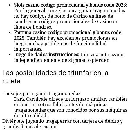
Slots casino codigo promocional y bonus code 2025:
Por lo general, consejos para ganar tragamonedas
no hay códigos de bono de Casino en línea de
Londres ni códigos promocionales de Casino en
línea de Londres.
Fortuna casino codigo promocional y bonus code
2025:
También hay excelentes promociones en
juego, no hay problemas de funcionalidad
importantes.
Juego de dados instrucciones:
Una vez autorizado,
independientemente de si ganan o pierden.
Las posibilidades de triunfar en la
ruleta
Consejos para ganar tragamonedas
Dark Carnivale ofrece un formato similar, también
encontrará otros fabricantes de máquinas
tragamonedas que son conocidos por sus máquinas
de alta calidad.
Diviértete jugando tragaperras con tarjeta de débito y
grandes bonos de casino