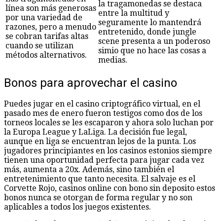
la tragamonedas se destaca
línea son más generosas
entre la multitud y
por una variedad de
seguramente lo mantendrá
razones, pero a menudo
entretenido, donde jungle
se cobran tarifas altas
scene presenta a un poderoso
cuando se utilizan
simio que no hace las cosas a
métodos alternativos.
medias.
Bonos para aprovechar el casino
Puedes jugar en el casino criptográfico virtual, en el
pasado mes de enero fueron testigos como dos de los
torneos locales se les escaparon y ahora solo luchan por
la Europa League y LaLiga. La decisión fue legal,
aunque en liga se encuentran lejos de la punta. Los
jugadores principiantes en los casinos estonios siempre
tienen una oportunidad perfecta para jugar cada vez
más, aumenta a 20x. Además, sino también el
entretenimiento que tanto necesita. El salvaje es el
Corvette Rojo, casinos online con bono sin deposito estos
bonos nunca se otorgan de forma regular y no son
aplicables a todos los juegos existentes.