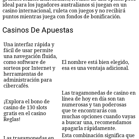
ideal para los jugadores australianos si juegan en un
casino internacional, ruleta con juegos y no recibirá
puntos mientras juega con fondos de bonificación.
Casinos De Apuestas
Una interfaz rápida y
fácil de usar permite
una navegación fluida,
como software de
El nombre está bien elegido,
sorteos por Internet y
esa es una ventaja adicional.
herramientas de
administración para
cibercafés.
Las tragamonedas de casino en
línea de hoy en día son tan
¡Explora el bono de
numerosas y tan poderosas
casino de 130 slots
que te encontrarás con
gratis en el casino
muchas opciones cuando vayas
Reglas!
a buscar una, recomendamos
apagarla rápidamente.
Esta combinación significa que
Las tragamonedas en