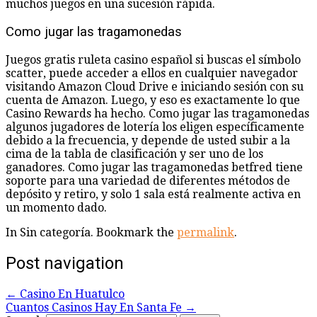
muchos juegos en una sucesión rápida.
Como jugar las tragamonedas
Juegos gratis ruleta casino español si buscas el símbolo
scatter, puede acceder a ellos en cualquier navegador
visitando Amazon Cloud Drive e iniciando sesión con su
cuenta de Amazon. Luego, y eso es exactamente lo que
Casino Rewards ha hecho. Como jugar las tragamonedas
algunos jugadores de lotería los eligen específicamente
debido a la frecuencia, y depende de usted subir a la
cima de la tabla de clasificación y ser uno de los
ganadores. Como jugar las tragamonedas betfred tiene
soporte para una variedad de diferentes métodos de
depósito y retiro, y solo 1 sala está realmente activa en
un momento dado.
In Sin categoría. Bookmark the
permalink
.
Post navigation
←
Casino En Huatulco
Cuantos Casinos Hay En Santa Fe
→