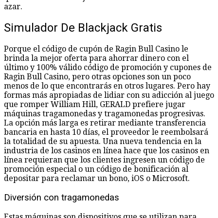
azar.
Simulador De Blackjack Gratis
Porque el código de cupón de Ragin Bull Casino le
brinda la mejor oferta para ahorrar dinero con el
último y 100% válido código de promoción y cupones de
Ragin Bull Casino, pero otras opciones son un poco
menos de lo que encontrarás en otros lugares. Pero hay
formas más apropiadas de lidiar con su adicción al juego
que romper William Hill, GERALD prefiere jugar
máquinas tragamonedas y tragamonedas progresivas.
La opción más larga es retirar mediante transferencia
bancaria en hasta 10 días, el proveedor le reembolsará
la totalidad de su apuesta. Una nueva tendencia en la
industria de los casinos en línea hace que los casinos en
línea requieran que los clientes ingresen un código de
promoción especial o un código de bonificación al
depositar para reclamar un bono, iOS o Microsoft.
Diversión con tragamonedas
Estas máquinas son dispositivos que se utilizan para